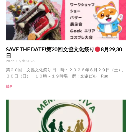
SAVE THE DATE!第20回文協文化祭り
8月29,30
日
28 de July de 2026
第２０回 文協文化祭り 日 時：２０２６年８月２９日（土）,
３０日（日） １０時～１９時場 所：文協ビル – Rua
続き