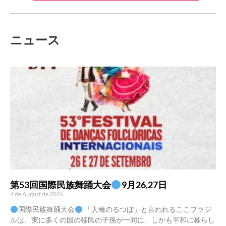
ニュース
第53回国際民族舞踊大会
9月26,27日
4 de August de 2026
国際民族舞踊大会
「人種のるつぼ」と言われるここブラジ
ルは、実に多くの国の移民の子孫が一同に、しかも平和に暮らし