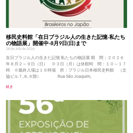
移民史料館「在日ブラジル人の生きた記憶-私たち
の物語展」開催中-8月9日(日)まで
28 de July de 2026
在日ブラジル人の生きた記憶 私たちの物語展 期 間：２０２６
年８月２～９日（日） ※３日（月）は休館時 間：１０～１７
時 ※最終入場は１６時場 所：ブラジル日本移民史料館 （文
協ビル７,８,９階） Rua São Joaquim,
続き