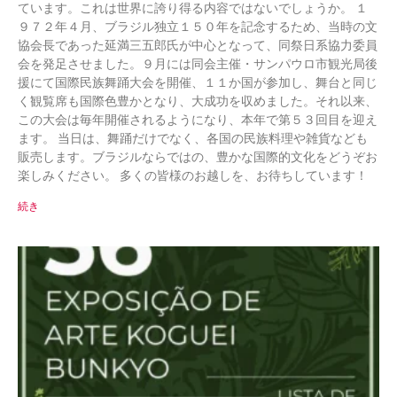
ています。これは世界に誇り得る内容ではないでしょうか。 １
９７２年４月、ブラジル独立１５０年を記念するため、当時の文
協会長であった延満三五郎氏が中心となって、同祭日系協力委員
会を発足させました。９月には同会主催・サンパウロ市観光局後
援にて国際民族舞踊大会を開催、１１か国が参加し、舞台と同じ
く観覧席も国際色豊かとなり、大成功を収めました。それ以来、
この大会は毎年開催されるようになり、本年で第５３回目を迎え
ます。 当日は、舞踊だけでなく、各国の民族料理や雑貨なども
販売します。ブラジルならではの、豊かな国際的文化をどうぞお
楽しみください。 多くの皆様のお越しを、お待ちしています！
続き