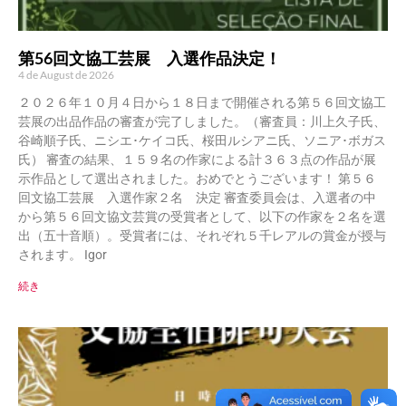
第56回文協工芸展 入選作品決定！
4 de August de 2026
２０２６年１０月４日から１８日まで開催される第５６回文協工
芸展の出品作品の審査が完了しました。（審査員：川上久子氏、
谷崎順子氏、ニシエ･ケイコ氏、桜田ルシアニ氏、ソニア･ボガス
氏） 審査の結果、１５９名の作家による計３６３点の作品が展
示作品として選出されました。おめでとうございます！ 第５６
回文協工芸展 入選作家２名 決定 審査委員会は、入選者の中
から第５６回文協文芸賞の受賞者として、以下の作家を２名を選
出（五十音順）。受賞者には、それぞれ５千レアルの賞金が授与
されます。 Igor
続き