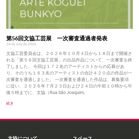
第56回文協工芸展 一次審査通過者発表
26 de July de 2026
文協工芸委員会は、２０２６年１０月４日から１８日まで開催さ
れる「第５６回文協工芸展」の出品作品について、一次審査を終
了しました。 今回は１７２名のアーティストからの応募があ
り、そのうち１６３名のアーティストの合計４２０点の作品が一
次審査を通過しました。 一次審査を通過した作品は、募集要項
に従い、２０２６年７月２３日および２４日の午前１０時から午
後５時までに、文協（Rua São Joaquim,
続き
文協について
スペース