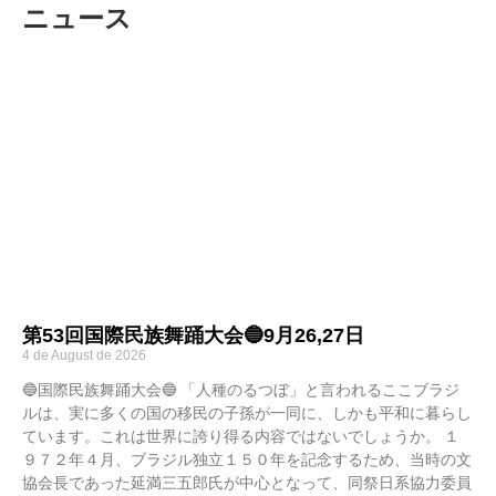
ニュース
第53回国際民族舞踊大会🔵9月26,27日
4 de August de 2026
🔵国際民族舞踊大会🔵 「人種のるつぼ」と言われるここブラジ
ルは、実に多くの国の移民の子孫が一同に、しかも平和に暮らし
ています。これは世界に誇り得る内容ではないでしょうか。 １
９７２年４月、ブラジル独立１５０年を記念するため、当時の文
協会長であった延満三五郎氏が中心となって、同祭日系協力委員