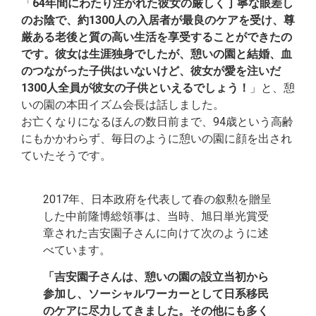
「
64年間にわたり注がれた彼女の厳しく丁寧な眼差し
のお陰で、約1300人の入居者が最良のケアを受け、尊
厳ある老後と質の高い生活を享受することができたの
です。彼女は生涯独身でしたが、憩いの園と結婚、血
のつながった子供はいないけど、彼女が愛を注いだ
1300人全員が彼女の子供といえるでしょう！
」と、憩
いの園の本田イズム会長は話しました。
お亡くなりになるほんの数日前まで、94歳という高齢
にもかかわらず、毎日のように憩いの園に顔を出され
ていたそうです。
2017年、日本政府を代表して春の叙勲を贈呈
した中前隆博総領事は、当時、旭日単光賞受
章された吉安園子さんに向けて次のように述
べています。
「吉安園子さんは、憩いの園の設立当初から
参加し、ソーシャルワーカーとして日系移民
のケアに尽力してきました。その他にも多く