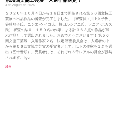
第56回文協工芸展 入選作品決定！
4 de August de 2026
２０２６年１０月４日から１８日まで開催される第５６回文協工
芸展の出品作品の審査が完了しました。（審査員：川上久子氏、
谷崎順子氏、ニシエ･ケイコ氏、桜田ルシアニ氏、ソニア･ボガス
氏） 審査の結果、１５９名の作家による計３６３点の作品が展
示作品として選出されました。おめでとうございます！ 第５６
回文協工芸展 入選作家２名 決定 審査委員会は、入選者の中
から第５６回文協文芸賞の受賞者として、以下の作家を２名を選
出（五十音順）。受賞者には、それぞれ５千レアルの賞金が授与
されます。 Igor
続き