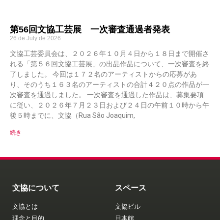
第56回文協工芸展 一次審査通過者発表
26 de July de 2026
文協工芸委員会は、２０２６年１０月４日から１８日まで開催さ
れる「第５６回文協工芸展」の出品作品について、一次審査を終
了しました。 今回は１７２名のアーティストからの応募があ
り、そのうち１６３名のアーティストの合計４２０点の作品が一
次審査を通過しました。 一次審査を通過した作品は、募集要項
に従い、２０２６年７月２３日および２４日の午前１０時から午
後５時までに、文協（Rua São Joaquim,
続き
文協について
スペース
文協とは
文協ビル
理念と目的
日本館