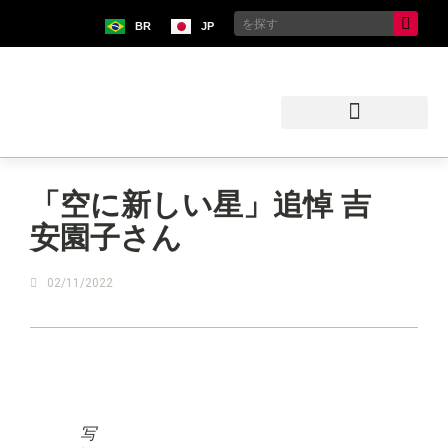
BR
JP
ブラジル日本移民史料館
「空に新しい星」追悼 吉
安園子さん
02/11/2022
写