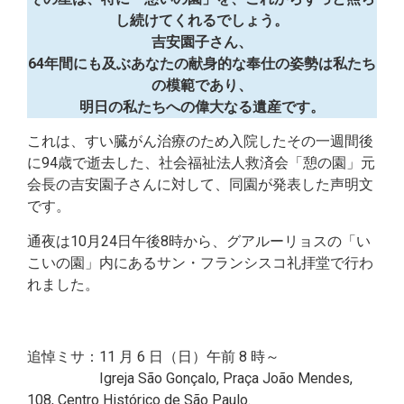
し続けてくれるでしょう。
吉安園子さん、
64年間にも及ぶあなたの献身的な奉仕の姿勢は私たち
の模範であり、
明日の私たちへの偉大なる遺産です。
これは、すい臓がん治療のため入院したその一週間後
に94歳で逝去した、社会福祉法人救済会「憩の園」元
会長の吉安園子さんに対して、同園が発表した声明文
です。
通夜は10月24日午後8時から、グアルーリョスの「い
こいの園」内にあるサン・フランシスコ礼拝堂で行わ
れました。
追悼ミサ：11 月 6 日（日）午前 8 時～
Igreja São Gonçalo, Praça João Mendes,
108, Centro Histórico de São Paulo.