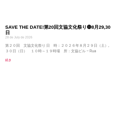
SAVE THE DATE!第20回文協文化祭り🔴8月29,30
日
28 de July de 2026
第２０回 文協文化祭り 日 時：２０２６年８月２９日（土）,
３０日（日） １０時～１９時場 所：文協ビル – Rua
続き