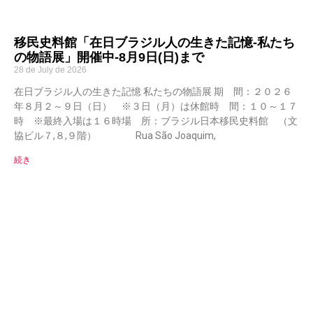
移民史料館「在日ブラジル人の生きた記憶-私たち
の物語展」開催中-8月9日(日)まで
28 de July de 2026
在日ブラジル人の生きた記憶 私たちの物語展 期 間：２０２６
年８月２～９日（日） ※３日（月）は休館時 間：１０～１７
時 ※最終入場は１６時場 所：ブラジル日本移民史料館 （文
協ビル７,８,９階） Rua São Joaquim,
続き