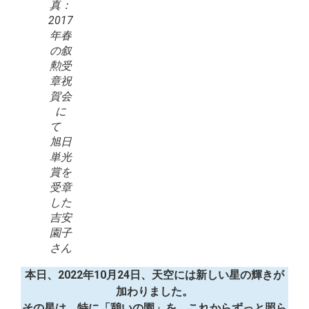
真：
2017
年春
の叙
勲受
章祝
賀会
に
て
旭日
単光
賞を
受章
した
吉安
園子
さん
本日、2022年10月24日、天空には新しい星の輝きが
加わりました。
その星は、特に「憩いの園」を、これからずっと照ら