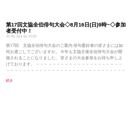
第17回文協全伯俳句大会◇8月16日(日)9時~◇参加
者受付中！
30 de July de 2026
第17回 文協全伯俳句大会のご案内 俳句愛好者の皆さまには如
何お過ごしでございますか。 今年も文協主催全伯俳句大会が開
催されることになりました。 皆さまの大会参加をお待ち申し上
げております。 －－－－－－－－－－－－－－－－－－－－－
－－－－－－－－－－－－－－－－－－－－－－－－－－－－－
続き