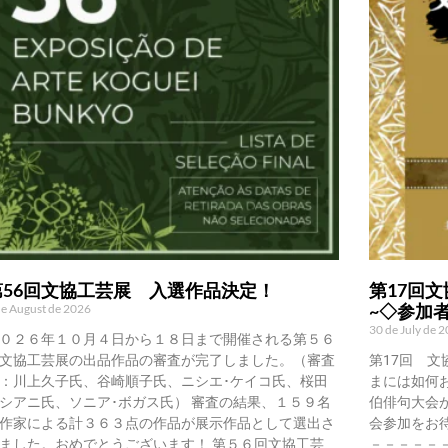
第56回文協工芸展 入選作品決定！
第17回文
~◇参加
de August de 2026
30 de July de 
０２６年１０月４日から１８日まで開催される第５６
文協工芸展の出品作品の審査が完了しました。（審査
第17回 文
：川上久子氏、谷崎順子氏、ニシエ･ケイコ氏、桜田
まには如何
シアニ氏、ソニア･ボガス氏） 審査の結果、１５９名
伯俳句大会
作家による計３６３点の作品が展示作品として選出さ
会参加をお
ました。おめでとうございます！ 第５６回文協工芸
－－－－－