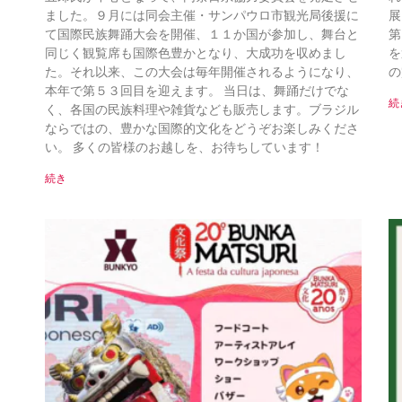
ました。９月には同会主催・サンパウロ市観光局後援に
展
て国際民族舞踊大会を開催、１１か国が参加し、舞台と
第
同じく観覧席も国際色豊かとなり、大成功を収めまし
を
た。それ以来、この大会は毎年開催されるようになり、
の
本年で第５３回目を迎えます。 当日は、舞踊だけでな
続
く、各国の民族料理や雑貨なども販売します。ブラジル
ならではの、豊かな国際的文化をどうぞお楽しみくださ
い。 多くの皆様のお越しを、お待ちしています！
続き