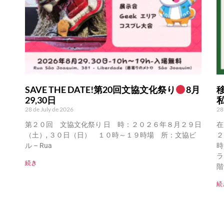
SAVE THE DATE!第20回文協文化祭り
8月
29,30日
28 de July de 2026
28
第２０回 文協文化祭り 日 時：２０２６年８月２９日
在
（土）, ３０日（日） １０時～１９時場 所：文協ビ
２
ル – Rua
時
ラ
続き
階
続