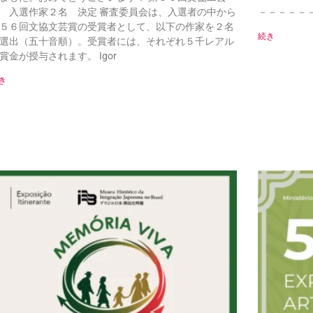
 入選作家２名 決定 審査委員会は、入選者の中から
－－－－－
５６回文協文芸賞の受賞者として、以下の作家を２名
続き
選出（五十音順）。受賞者には、それぞれ５千レアル
賞金が授与されます。 Igor
き