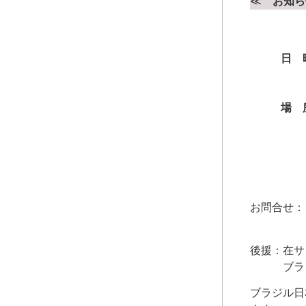
≪
お知ら
日 
場 
Asso
R. 
お問合せ：（18
後援：在サ
ブラジル
ブラジル日