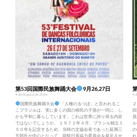
第53回国際民族舞踊大会
9月26,27日
4 de August de 2026
4 
国際民族舞踊大会
「人種のるつぼ」と言われるこ
２
こブラジルは、実に多くの国の移民の子孫が一同に、し
回
かも平和に暮らしています。これは世界に誇り得る内容
員
ではないでしょうか。 １９７２年４月、ブラジル独立１
ル
５０年を記念するため、当時の文協会長であった延満三
の
五郎氏が中心となって、同祭日系協力委員会を発足させ
れ