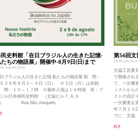
移民史料館「在日ブラジル人の生きた記憶-
第56回
私たちの物語展」開催中-8月9日(日)まで
26 de July de 
 de July de 2026
文協工芸委
日ブラジル人の生きた記憶 私たちの物語展 期 間：
で開催され
０２６年８月２～９日（日） ※３日（月）は休館
て、一次審
 間：１０～１７時 ※最終入場は１６時場 所：ブ
ィストから
ジル日本移民史料館 （文協ビル７,８,９
ストの合計
） Rua São Joaquim,
一次審査を
年７月２３
き
でに、文協（Ru
続き