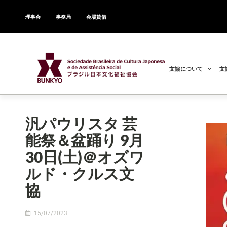
理事会
事務局
会場貸借
文協について
文
汎パウリスタ 芸
能祭＆盆踊り 9月
30日(土)＠オズワ
ルド・クルス文
協
15/07/2023