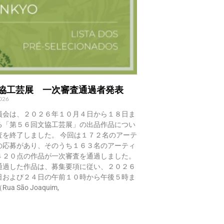
文協工芸展 一次審査通過者発表
2026
員会は、２０２６年１０月４日から１８日ま
る「第５６回文協工芸展」の出品作品につい
査を終了しました。 今回は１７２名のアーテ
の応募があり、そのうち１６３名のアーティ
４２０点の作品が一次審査を通過しました。
通過した作品は、募集要項に従い、２０２６
日および２４日の午前１０時から午後５時ま
a São Joaquim,