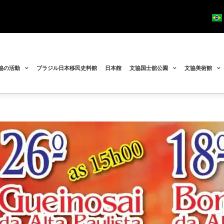
協の活動
ブラジル日本移民史料館
日本館
文協国士舘公園
文協美術館