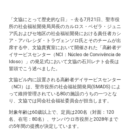
「文協にとって歴史的な日」－去る7月21日、聖市役
所の社会福祉開発局局長のカルロス・ベゼラ・ジュニ
ア氏およびセ地区の社会福祉開発における責任者カシ
ア・アパレシダ・トラヴェンソロ氏とそのチームが出
席する中、文協貴賓室において開催された「高齢者デ
イサービスセンター（NCI：Núcleo de Convivência de
Idoso）」の発足式において文協の石川レナト会長は
冒頭でこう述べました。
文協ビル内に設置される高齢者デイサービスセンター
（NCI）は、聖市役所の社会福祉開発局(SMADS) によ
って維持管理されている80の施設のうちの一つとな
り、文協では同会社会福祉委員会が担当します。
対象年齢は60歳以上で、定員は200名（対面：120
名、在宅：80名）、サンパウロ市役所と2028年まで
の5年間の提携が決定しています。