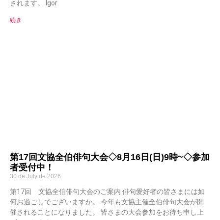
されます。 Igor
続き
第17回文協全伯俳句大会◇8月16日(日)9時~◇参加
者受付中！
30 de July de 2026
第17回 文協全伯俳句大会のご案内 俳句愛好者の皆さまには如
何お過ごしでございますか。 今年も文協主催全伯俳句大会が開
催されることになりました。 皆さまの大会参加をお待ち申し上