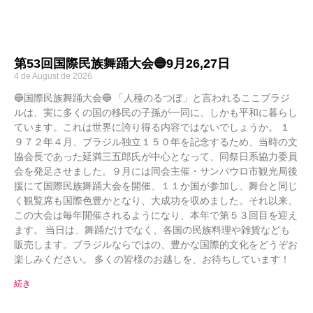
第53回国際民族舞踊大会🔵9月26,27日
4 de August de 2026
🔵国際民族舞踊大会🔵 「人種のるつぼ」と言われるここブラジ
ルは、実に多くの国の移民の子孫が一同に、しかも平和に暮らし
ています。これは世界に誇り得る内容ではないでしょうか。 １
９７２年４月、ブラジル独立１５０年を記念するため、当時の文
協会長であった延満三五郎氏が中心となって、同祭日系協力委員
会を発足させました。９月には同会主催・サンパウロ市観光局後
援にて国際民族舞踊大会を開催、１１か国が参加し、舞台と同じ
く観覧席も国際色豊かとなり、大成功を収めました。それ以来、
この大会は毎年開催されるようになり、本年で第５３回目を迎え
ます。 当日は、舞踊だけでなく、各国の民族料理や雑貨なども
販売します。ブラジルならではの、豊かな国際的文化をどうぞお
楽しみください。 多くの皆様のお越しを、お待ちしています！
続き