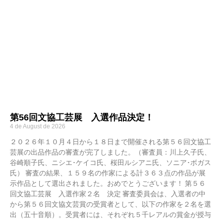
第56回文協工芸展 入選作品決定！
4 de August de 2026
２０２６年１０月４日から１８日まで開催される第５６回文協工
芸展の出品作品の審査が完了しました。（審査員：川上久子氏、
谷崎順子氏、ニシエ･ケイコ氏、桜田ルシアニ氏、ソニア･ボガス
氏） 審査の結果、１５９名の作家による計３６３点の作品が展
示作品として選出されました。おめでとうございます！ 第５６
回文協工芸展 入選作家２名 決定 審査委員会は、入選者の中
から第５６回文協文芸賞の受賞者として、以下の作家を２名を選
出（五十音順）。受賞者には、それぞれ５千レアルの賞金が授与