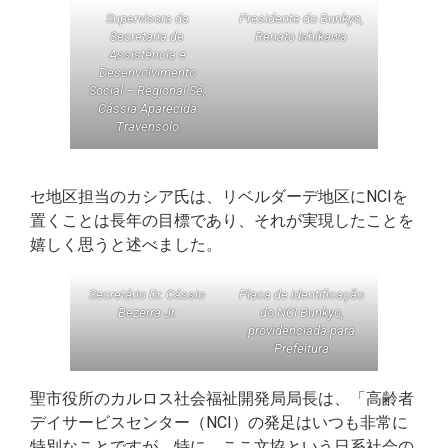
Supervisora da
Presidente do Bunkyo,
Secretaria de
Renato Ishikawa
Assistência e
Desenvolvimento
Social – Regional Sé,
Cássia Aparecida
Travensolo
セ地区担当のカシア氏は、リベルダーデ地区にNCIを
置くことは長年の目標であり、それが実現したことを
嬉しく思うと述べました。
Secretário Dr. Cássio
Placa de identificação
Bezerra Jr.
do NCI Bunkyo,
providenciada para
Prefeitura
聖市役所のカルロス社会福祉開発局局長は、「高齢者
デイサービスセンター（NCI）の発足はいつも非常に
特別なことですが、特に、ここ文協という日系社会の