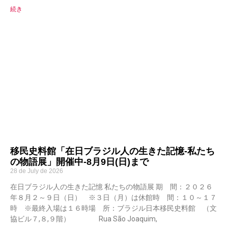
続き
移民史料館「在日ブラジル人の生きた記憶-私たち
の物語展」開催中-8月9日(日)まで
28 de July de 2026
在日ブラジル人の生きた記憶 私たちの物語展 期 間：２０２６
年８月２～９日（日） ※３日（月）は休館時 間：１０～１７
時 ※最終入場は１６時場 所：ブラジル日本移民史料館 （文
協ビル７,８,９階） Rua São Joaquim,