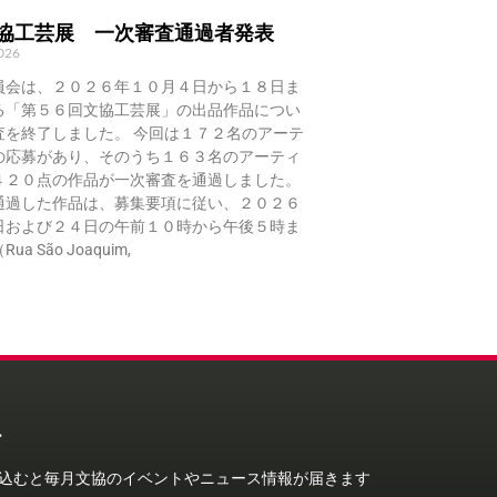
文協工芸展 一次審査通過者発表
2026
員会は、２０２６年１０月４日から１８日ま
る「第５６回文協工芸展」の出品作品につい
査を終了しました。 今回は１７２名のアーテ
の応募があり、そのうち１６３名のアーティ
４２０点の作品が一次審査を通過しました。
通過した作品は、募集要項に従い、２０２６
日および２４日の午前１０時から午後５時ま
a São Joaquim,
ー
込むと毎月文協のイベントやニュース情報が届きます