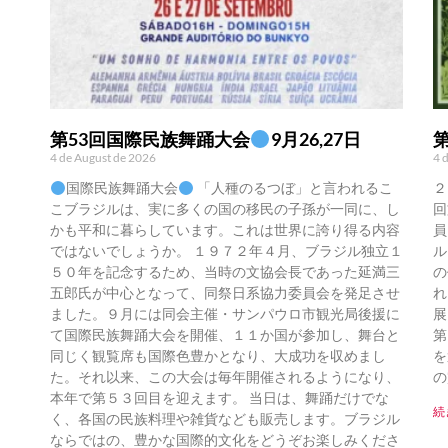
第53回国際民族舞踊大会
9月26,27日
4 de August de 2026
4 
国際民族舞踊大会
「人種のるつぼ」と言われるこ
２
こブラジルは、実に多くの国の移民の子孫が一同に、し
回
かも平和に暮らしています。これは世界に誇り得る内容
員
ではないでしょうか。 １９７２年４月、ブラジル独立１
ル
５０年を記念するため、当時の文協会長であった延満三
の
五郎氏が中心となって、同祭日系協力委員会を発足させ
れ
ました。９月には同会主催・サンパウロ市観光局後援に
展
て国際民族舞踊大会を開催、１１か国が参加し、舞台と
第
同じく観覧席も国際色豊かとなり、大成功を収めまし
を
た。それ以来、この大会は毎年開催されるようになり、
の
本年で第５３回目を迎えます。 当日は、舞踊だけでな
続
く、各国の民族料理や雑貨なども販売します。ブラジル
ならではの、豊かな国際的文化をどうぞお楽しみくださ