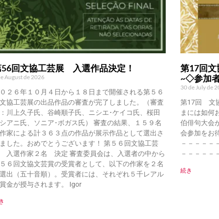
第56回文協工芸展 入選作品決定！
第17回文
~◇参加
de August de 2026
30 de July de 
０２６年１０月４日から１８日まで開催される第５６
文協工芸展の出品作品の審査が完了しました。（審査
第17回 文
：川上久子氏、谷崎順子氏、ニシエ･ケイコ氏、桜田
まには如何
シアニ氏、ソニア･ボガス氏） 審査の結果、１５９名
伯俳句大会
作家による計３６３点の作品が展示作品として選出さ
会参加をお
ました。おめでとうございます！ 第５６回文協工芸
－－－－－
 入選作家２名 決定 審査委員会は、入選者の中から
－－－－－
５６回文協文芸賞の受賞者として、以下の作家を２名
続き
選出（五十音順）。受賞者には、それぞれ５千レアル
賞金が授与されます。 Igor
き