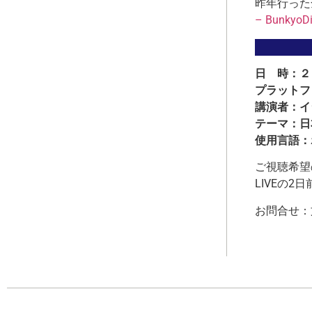
昨年行った
– BunkyoDi
日 時：２
プラットフ
講演者：イ
テーマ：日
使用言語：
ご視聴希望の
LIVEの
お問合せ：文