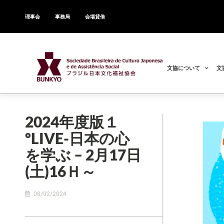
理事会
事務局
会場貸借
文協について
文
2024年度版１
ºLIVE-日本の心
を学ぶ – 2月17日
(土)16Ｈ～
08/02/2024