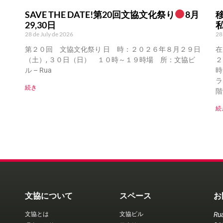
SAVE THE DATE!第20回文協文化祭り
8月
29,30日
28 de July de 2026
28
第２０回 文協文化祭り 日 時：２０２６年８月２９日
在
（土）, ３０日（日） １０時～１９時場 所：文協ビ
２
ル – Rua
時
ラ
続き
階
続
文協について
スペース
お
文協とは
文協ビル
Ru