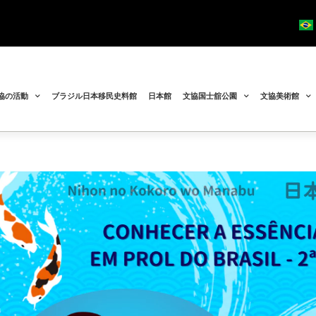
協の活動
ブラジル日本移民史料館
日本館
文協国士舘公園
文協美術館