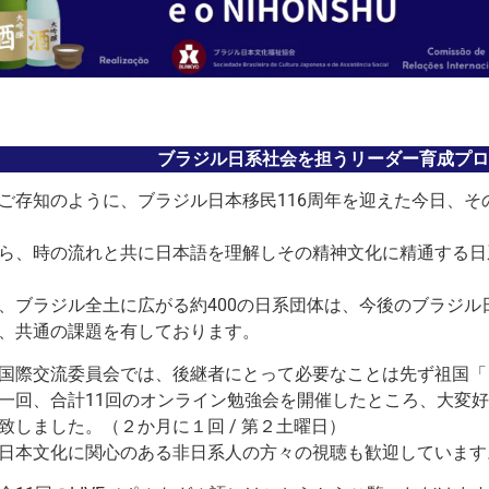
ブラジル日系社会を担うリーダー育成プ
ご存知のように、ブラジル日本移民116周年を迎えた今日、そ
ら、時の流れと共に日本語を理解しその精神文化に精通する日
、ブラジル全土に広がる約400の日系団体は、今後のブラジ
、共通の課題を有しております。
国際交流委員会では、後継者にとって必要なことは先ず祖国「
一回、合計11回のオンライン勉強会を開催したところ、大変
致しました。（２か月に１回 / 第２土曜日）
日本文化に関心のある非日系人の方々の視聴も歓迎しています