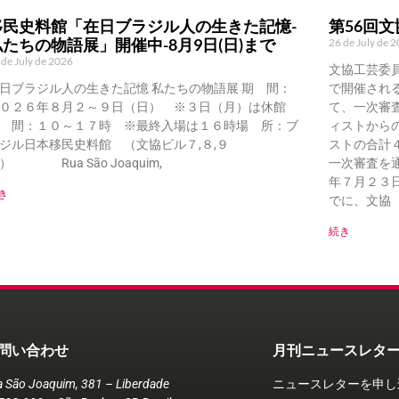
移民史料館「在日ブラジル人の生きた記憶-
第56回
私たちの物語展」開催中-8月9日(日)まで
26 de July de 
 de July de 2026
文協工芸委
日ブラジル人の生きた記憶 私たちの物語展 期 間：
で開催され
０２６年８月２～９日（日） ※３日（月）は休館
て、一次審
 間：１０～１７時 ※最終入場は１６時場 所：ブ
ィストから
ジル日本移民史料館 （文協ビル７,８,９
ストの合計
） Rua São Joaquim,
一次審査を
年７月２３
き
でに、文協（Ru
続き
問い合わせ
月刊ニュースレタ
a São Joaquim, 381 – Liberdade
ニュースレターを申し