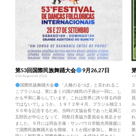
第53回国際民族舞踊大会
9月26,27日
4 de August de 2026
4 
国際民族舞踊大会
「人種のるつぼ」と言われるこ
２
こブラジルは、実に多くの国の移民の子孫が一同に、し
回
かも平和に暮らしています。これは世界に誇り得る内容
員
ではないでしょうか。 １９７２年４月、ブラジル独立１
ル
５０年を記念するため、当時の文協会長であった延満三
の
五郎氏が中心となって、同祭日系協力委員会を発足させ
れ
ました。９月には同会主催・サンパウロ市観光局後援に
展
て国際民族舞踊大会を開催、１１か国が参加し、舞台と
第