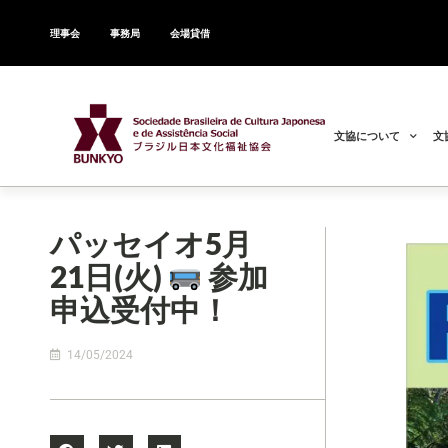
理事会
事務局
会場貸借
文協について
文
パッセイオ5月
21日(火)
参加
申込受付中！
14/05/2024