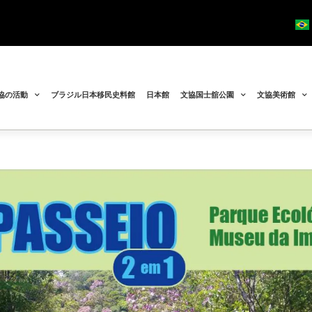
協の活動
ブラジル日本移民史料館
日本館
文協国士舘公園
文協美術館