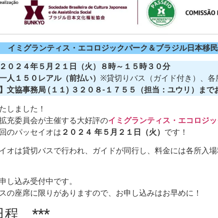
イミグランティス・エコロジックパーク＆ブラジル日本移
２０２４年５月２１日（火）８時～１５時３０分
一人１５０レアル（前払い）
※貸切りバス（ガイド付き）、各
】文協事務局 (１１) ３２０８-１７５５（担当：ユウリ）ま
たしました！
拡充委員会が主催する大好評の
イミグランティス・エコロジッ
回のパッセイオは
２０２４ 年５月２１日（火）
です！
イオは貸切バスで行われ、ガイドが同行し、料金には各所入場
申し込み受付中です。
スの座席に限りがありますので、お申し込みはお早めに！
日程 ***