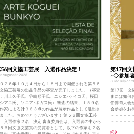
第56回文協工芸展 入選作品決定！
第17回文
~◇参加
de August de 2026
30 de July de 
０２６年１０月４日から１８日まで開催される第５６
文協工芸展の出品作品の審査が完了しました。（審査
第17回 文
：川上久子氏、谷崎順子氏、ニシエ･ケイコ氏、桜田
まには如何
シアニ氏、ソニア･ボガス氏） 審査の結果、１５９名
伯俳句大会
作家による計３６３点の作品が展示作品として選出さ
会参加をお
ました。おめでとうございます！ 第５６回文協工芸
－－－－－
 入選作家２名 決定 審査委員会は、入選者の中から
－－－－－
５６回文協文芸賞の受賞者として、以下の作家を２名
続き