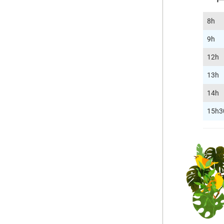
8h
9h
12h
13h
14h
15h3