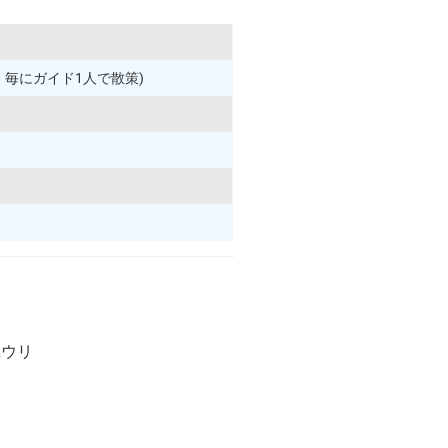
）毎にガイド1人で散策)
ユウリ