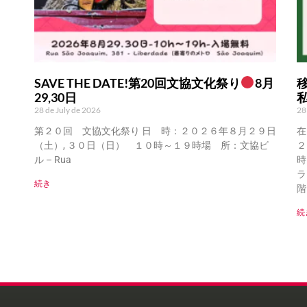
SAVE THE DATE!第20回文協文化祭り
8月
29,30日
28 de July de 2026
28
第２０回 文協文化祭り 日 時：２０２６年８月２９日
在
（土）, ３０日（日） １０時～１９時場 所：文協ビ
２
ル – Rua
時
ラ
続き
階
続