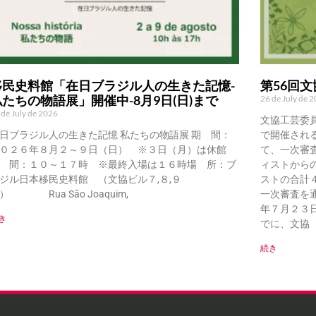
移民史料館「在日ブラジル人の生きた記憶-
第56回
私たちの物語展」開催中-8月9日(日)まで
26 de July de 
 de July de 2026
文協工芸委
日ブラジル人の生きた記憶 私たちの物語展 期 間：
で開催され
０２６年８月２～９日（日） ※３日（月）は休館
て、一次審
 間：１０～１７時 ※最終入場は１６時場 所：ブ
ィストから
ジル日本移民史料館 （文協ビル７,８,９
ストの合計
） Rua São Joaquim,
一次審査を
年７月２３
き
でに、文協（Ru
続き