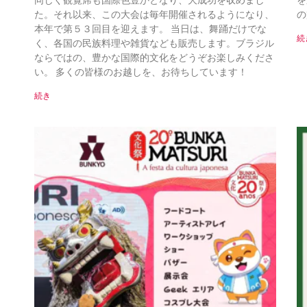
同じく観覧席も国際色豊かとなり、大成功を収めまし
を
た。それ以来、この大会は毎年開催されるようになり、
の
本年で第５３回目を迎えます。 当日は、舞踊だけでな
続
く、各国の民族料理や雑貨なども販売します。ブラジル
ならではの、豊かな国際的文化をどうぞお楽しみくださ
い。 多くの皆様のお越しを、お待ちしています！
続き