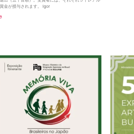
選出（五十音順）。受賞者には、それぞれ５千レアル
賞金が授与されます。 Igor
き