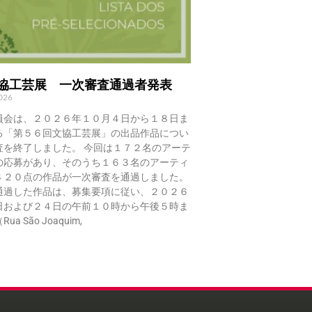
文協工芸展 一次審査通過者発表
2026
員会は、２０２６年１０月４日から１８日ま
る「第５６回文協工芸展」の出品作品につい
査を終了しました。 今回は１７２名のアーテ
の応募があり、そのうち１６３名のアーティ
４２０点の作品が一次審査を通過しました。
通過した作品は、募集要項に従い、２０２６
日および２４日の午前１０時から午後５時ま
a São Joaquim,