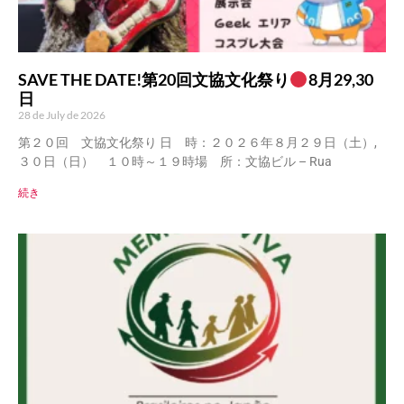
SAVE THE DATE!第20回文協文化祭り
8月29,30
日
28 de July de 2026
第２０回 文協文化祭り 日 時：２０２６年８月２９日（土）,
３０日（日） １０時～１９時場 所：文協ビル – Rua
続き