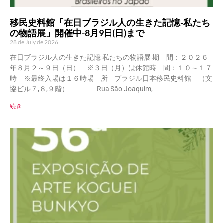
移民史料館「在日ブラジル人の生きた記憶-私たち
の物語展」開催中-8月9日(日)まで
28 de July de 2026
在日ブラジル人の生きた記憶 私たちの物語展 期 間：２０２６
年８月２～９日（日） ※３日（月）は休館時 間：１０～１７
時 ※最終入場は１６時場 所：ブラジル日本移民史料館 （文
協ビル７,８,９階） Rua São Joaquim,
続き