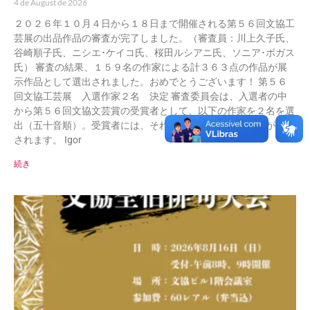
4 de August de 2026
２０２６年１０月４日から１８日まで開催される第５６回文協工
芸展の出品作品の審査が完了しました。（審査員：川上久子氏、
谷崎順子氏、ニシエ･ケイコ氏、桜田ルシアニ氏、ソニア･ボガス
氏） 審査の結果、１５９名の作家による計３６３点の作品が展
示作品として選出されました。おめでとうございます！ 第５６
回文協工芸展 入選作家２名 決定 審査委員会は、入選者の中
から第５６回文協文芸賞の受賞者として、以下の作家を２名を選
出（五十音順）。受賞者には、それぞれ５千レアルの賞金が授与
されます。 Igor
続き