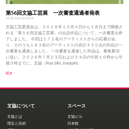
第56回文協工芸展 一次審査通過者発表
26 de July de 2026
文協工芸委員会は、２０２６年１０月４日から１８日まで開催さ
れる「第５６回文協工芸展」の出品作品について、一次審査を終
了しました。 今回は１７２名のアーティストからの応募があ
り、そのうち１６３名のアーティストの合計４２０点の作品が一
次審査を通過しました。 一次審査を通過した作品は、募集要項
に従い、２０２６年７月２３日および２４日の午前１０時から午
後５時までに、文協（Rua São Joaquim,
続き
文協について
スペース
文協とは
文協ビル
理念と目的
日本館