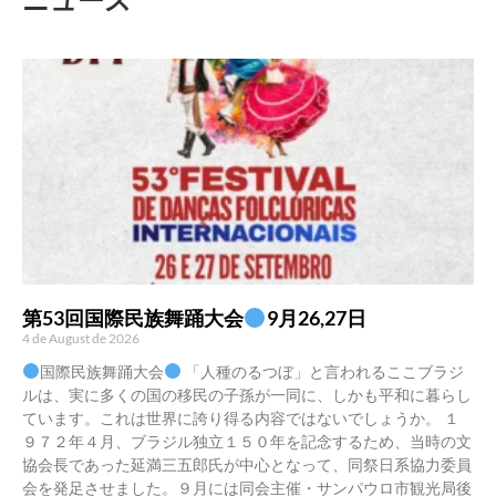
ニュース
第53回国際民族舞踊大会
9月26,27日
4 de August de 2026
国際民族舞踊大会
「人種のるつぼ」と言われるここブラジ
ルは、実に多くの国の移民の子孫が一同に、しかも平和に暮らし
ています。これは世界に誇り得る内容ではないでしょうか。 １
９７２年４月、ブラジル独立１５０年を記念するため、当時の文
協会長であった延満三五郎氏が中心となって、同祭日系協力委員
会を発足させました。９月には同会主催・サンパウロ市観光局後