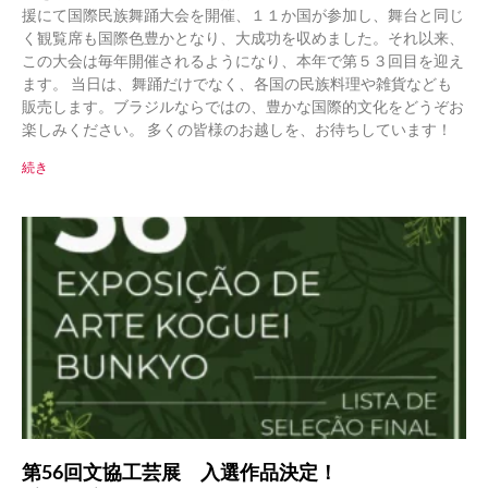
援にて国際民族舞踊大会を開催、１１か国が参加し、舞台と同じ
く観覧席も国際色豊かとなり、大成功を収めました。それ以来、
この大会は毎年開催されるようになり、本年で第５３回目を迎え
ます。 当日は、舞踊だけでなく、各国の民族料理や雑貨なども
販売します。ブラジルならではの、豊かな国際的文化をどうぞお
楽しみください。 多くの皆様のお越しを、お待ちしています！
続き
第56回文協工芸展 入選作品決定！