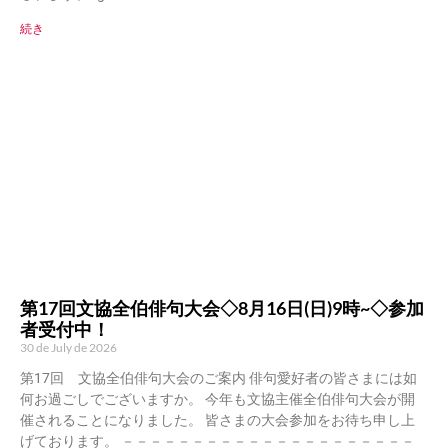
続き
第17回文協全伯俳句大会◇8月16日(日)9時~◇参加
者受付中！
30 de July de 2026
第17回 文協全伯俳句大会のご案内 俳句愛好者の皆さまには如
何お過ごしでございますか。 今年も文協主催全伯俳句大会が開
催されることになりました。 皆さまの大会参加をお待ち申し上
げております。 －－－－－－－－－－－－－－－－－－－－－