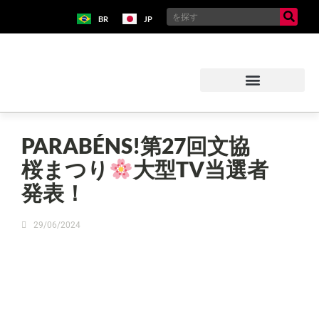
BR
JP
PARABÉNS!第27回文協
桜まつり
大型TV当選者
発表！
29/06/2024