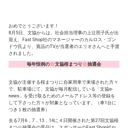
おめでとうございます！
8月5日、文協からは、社会担当理事の上辻照子氏が出
迎え、Fast Shop社のマネージャーのカルロス・ゴン
ドウ氏より、賞品のTVが当選者のエリオさんへと手渡
されました。
毎年恒例の
文協桜まつり
抽選会
文協が主催する桜まつりに自家用車で来場された方々
で、駐車場にて、文協が毎月配信している「文協e-
news」を受け取るためのメールアドレス等の登録を
して下さった方々が対象となっています。（車1台に
つき１枚の抽選券）
去る7月6，7，13，14に４日開催された第27回文協桜
まつり抽選会の景品は、スポンサーのFast Shop社か