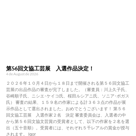
第56回文協工芸展 入選作品決定！
4 de August de 2026
２０２６年１０月４日から１８日まで開催される第５６回文協工
芸展の出品作品の審査が完了しました。（審査員：川上久子氏、
谷崎順子氏、ニシエ･ケイコ氏、桜田ルシアニ氏、ソニア･ボガス
氏） 審査の結果、１５９名の作家による計３６３点の作品が展
示作品として選出されました。おめでとうございます！ 第５６
回文協工芸展 入選作家２名 決定 審査委員会は、入選者の中
から第５６回文協文芸賞の受賞者として、以下の作家を２名を選
出（五十音順）。受賞者には、それぞれ５千レアルの賞金が授与
されます。 Igor