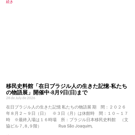
続き
移民史料館「在日ブラジル人の生きた記憶-私たち
の物語展」開催中-8月9日(日)まで
28 de July de 2026
在日ブラジル人の生きた記憶 私たちの物語展 期 間：２０２６
年８月２～９日（日） ※３日（月）は休館時 間：１０～１７
時 ※最終入場は１６時場 所：ブラジル日本移民史料館 （文
協ビル７,８,９階） Rua São Joaquim,