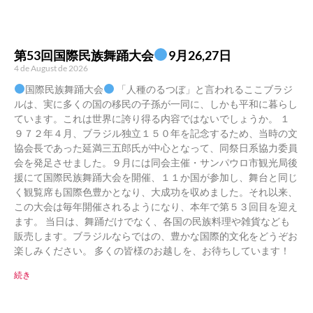
第53回国際民族舞踊大会
9月26,27日
4 de August de 2026
国際民族舞踊大会
「人種のるつぼ」と言われるここブラジ
ルは、実に多くの国の移民の子孫が一同に、しかも平和に暮らし
ています。これは世界に誇り得る内容ではないでしょうか。 １
９７２年４月、ブラジル独立１５０年を記念するため、当時の文
協会長であった延満三五郎氏が中心となって、同祭日系協力委員
会を発足させました。９月には同会主催・サンパウロ市観光局後
援にて国際民族舞踊大会を開催、１１か国が参加し、舞台と同じ
く観覧席も国際色豊かとなり、大成功を収めました。それ以来、
この大会は毎年開催されるようになり、本年で第５３回目を迎え
ます。 当日は、舞踊だけでなく、各国の民族料理や雑貨なども
販売します。ブラジルならではの、豊かな国際的文化をどうぞお
楽しみください。 多くの皆様のお越しを、お待ちしています！
続き