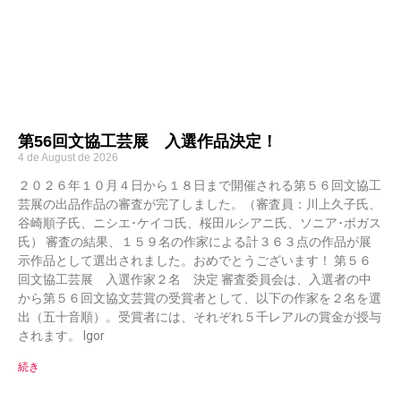
第56回文協工芸展 入選作品決定！
4 de August de 2026
２０２６年１０月４日から１８日まで開催される第５６回文協工
芸展の出品作品の審査が完了しました。（審査員：川上久子氏、
谷崎順子氏、ニシエ･ケイコ氏、桜田ルシアニ氏、ソニア･ボガス
氏） 審査の結果、１５９名の作家による計３６３点の作品が展
示作品として選出されました。おめでとうございます！ 第５６
回文協工芸展 入選作家２名 決定 審査委員会は、入選者の中
から第５６回文協文芸賞の受賞者として、以下の作家を２名を選
出（五十音順）。受賞者には、それぞれ５千レアルの賞金が授与
されます。 Igor
続き