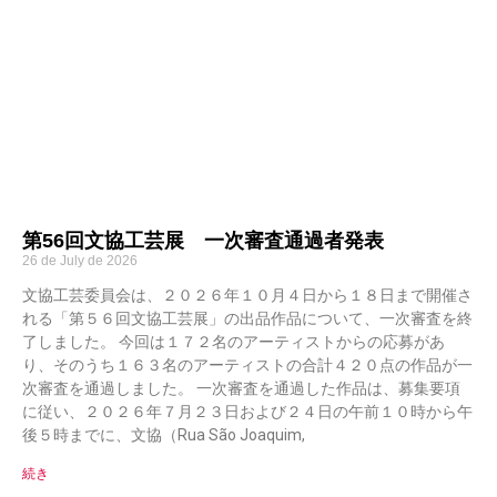
第56回文協工芸展 一次審査通過者発表
26 de July de 2026
文協工芸委員会は、２０２６年１０月４日から１８日まで開催さ
れる「第５６回文協工芸展」の出品作品について、一次審査を終
了しました。 今回は１７２名のアーティストからの応募があ
り、そのうち１６３名のアーティストの合計４２０点の作品が一
次審査を通過しました。 一次審査を通過した作品は、募集要項
に従い、２０２６年７月２３日および２４日の午前１０時から午
後５時までに、文協（Rua São Joaquim,
続き