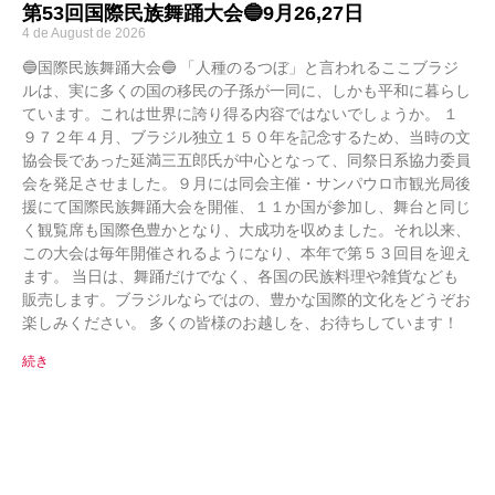
第53回国際民族舞踊大会🔵9月26,27日
4 de August de 2026
🔵国際民族舞踊大会🔵 「人種のるつぼ」と言われるここブラジ
ルは、実に多くの国の移民の子孫が一同に、しかも平和に暮らし
ています。これは世界に誇り得る内容ではないでしょうか。 １
９７２年４月、ブラジル独立１５０年を記念するため、当時の文
協会長であった延満三五郎氏が中心となって、同祭日系協力委員
会を発足させました。９月には同会主催・サンパウロ市観光局後
援にて国際民族舞踊大会を開催、１１か国が参加し、舞台と同じ
く観覧席も国際色豊かとなり、大成功を収めました。それ以来、
この大会は毎年開催されるようになり、本年で第５３回目を迎え
ます。 当日は、舞踊だけでなく、各国の民族料理や雑貨なども
販売します。ブラジルならではの、豊かな国際的文化をどうぞお
楽しみください。 多くの皆様のお越しを、お待ちしています！
続き