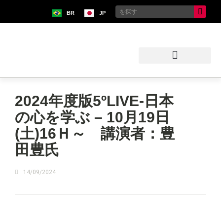
BR
JP
ブラジル日本移民史料館
2024年度版5ºLIVE-日本
の心を学ぶ – 10月19日
(土)16Ｈ～ 講演者：豊
田豊氏
14/09/2024