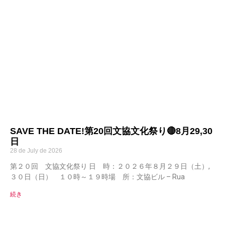
SAVE THE DATE!第20回文協文化祭り🔴8月29,30
日
28 de July de 2026
第２０回 文協文化祭り 日 時：２０２６年８月２９日（土）,
３０日（日） １０時～１９時場 所：文協ビル – Rua
続き