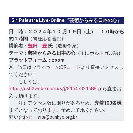
5 ª Palestra Live-Online『芸術からみる日本の心』
日 時：２０２４年１０ 月１９日（土） １６時から
約１時間
（質疑応答含む）
講演者：
豊田 豊
氏
（造形作家）
テーマ：
芸術からみる日本の心
（主にポルトガル語）
プラットフォーム：zoom
※ 当日はフライヤーのQRコードより直接アクセスし
てください！
もしくは、
https://us02web.zoom.us/j/81547321588
から直接お
入り頂けます。
注）アクセス数に限りがあるため、
先着100名様
までとなっております。予めご了承ください。
問い合わせ：site@bunkyo.org.br