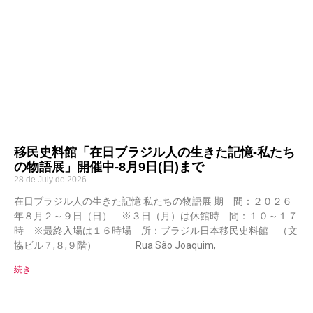
移民史料館「在日ブラジル人の生きた記憶-私たち
の物語展」開催中-8月9日(日)まで
28 de July de 2026
在日ブラジル人の生きた記憶 私たちの物語展 期 間：２０２６
年８月２～９日（日） ※３日（月）は休館時 間：１０～１７
時 ※最終入場は１６時場 所：ブラジル日本移民史料館 （文
協ビル７,８,９階） Rua São Joaquim,
続き