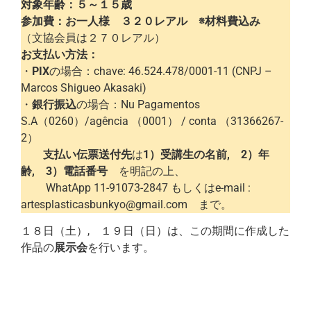
対象年齢：５～１５歳
参加費：お一人様 ３２０レアル
※材料費込み
（文協会員は２７０レアル）
お支払い方法：
・
PIX
の場合：chave: 46.524.478/0001-11 (CNPJ –
Marcos Shigueo Akasaki)
・
銀行振込
の場合：Nu Pagamentos
S.A（0260）/agência （0001） / conta （31366267-
2）
支払い伝票送付先
は
1）受講生の名前, 2）年
齢, 3）電話番号
を明記の上、
WhatApp 11-91073-2847 もしくはe-mail :
artesplasticasbunkyo@gmail.com まで。
１８日（土）, １９日（日）は、この期間に作成した
作品の
展示会
を行います。