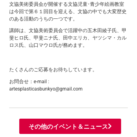
文協美術委員会が開催する文協児童･青少年絵画教室
は今回で第６１回目を迎える、文協の中でも大変歴史
のある活動のうちの一つです。
講師は、文協美術委員会で活躍中の五木田綾子氏、甲
斐ヒロ氏、甲斐ニナ氏、田中エリカ、ヤツシマ・カル
ロス氏、山口マウロ氏が務めます。
たくさんのご応募をお待ちしています。
お問合せ：e-mail :
artesplasticasbunkyo@gmail.com
その他のイベント＆ニュース