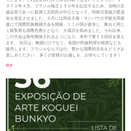
９７２年４月、ブラジル独立１５０年を記念するため、当時の文
協会長であった延満三五郎氏が中心となって、同祭日系協力委員
会を発足させました。９月には同会主催・サンパウロ市観光局後
援にて国際民族舞踊大会を開催、１１か国が参加し、舞台と同じ
く観覧席も国際色豊かとなり、大成功を収めました。それ以来、
この大会は毎年開催されるようになり、本年で第５３回目を迎え
ます。 当日は、舞踊だけでなく、各国の民族料理や雑貨なども
販売します。ブラジルならではの、豊かな国際的文化をどうぞお
楽しみください。 多くの皆様のお越しを、お待ちしています！
続き