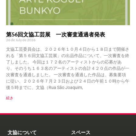
第56回文協工芸展 一次審査通過者発表
26 de July de 2026
文協工芸委員会は、２０２６年１０月４日から１８日まで開催さ
れる「第５６回文協工芸展」の出品作品について、一次審査を終
了しました。 今回は１７２名のアーティストからの応募があ
り、そのうち１６３名のアーティストの合計４２０点の作品が一
次審査を通過しました。 一次審査を通過した作品は、募集要項
に従い、２０２６年７月２３日および２４日の午前１０時から午
後５時までに、文協（Rua São Joaquim,
続き
文協について
スペース