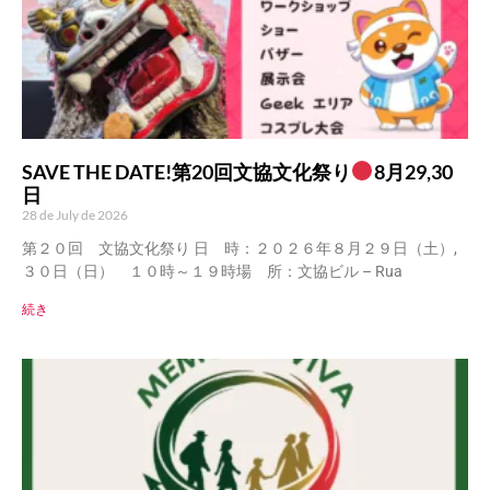
SAVE THE DATE!第20回文協文化祭り
8月29,30
日
28 de July de 2026
第２０回 文協文化祭り 日 時：２０２６年８月２９日（土）,
３０日（日） １０時～１９時場 所：文協ビル – Rua
続き