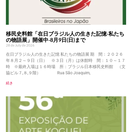
移民史料館「在日ブラジル人の生きた記憶-私たち
の物語展」開催中-8月9日(日)まで
28 de July de 2026
在日ブラジル人の生きた記憶 私たちの物語展 期 間：２０２６
年８月２～９日（日） ※３日（月）は休館時 間：１０～１７
時 ※最終入場は１６時場 所：ブラジル日本移民史料館 （文
協ビル７,８,９階） Rua São Joaquim,
続き