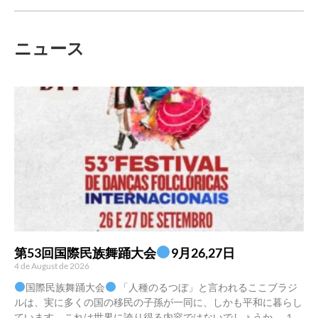
ニュース
第53回国際民族舞踊大会
9月26,27日
4 de August de 2026
国際民族舞踊大会
「人種のるつぼ」と言われるここブラジ
ルは、実に多くの国の移民の子孫が一同に、しかも平和に暮らし
ています。これは世界に誇り得る内容ではないでしょうか。 １