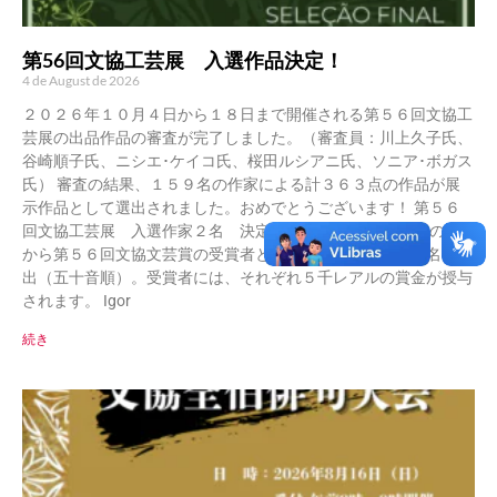
第56回文協工芸展 入選作品決定！
4 de August de 2026
２０２６年１０月４日から１８日まで開催される第５６回文協工
芸展の出品作品の審査が完了しました。（審査員：川上久子氏、
谷崎順子氏、ニシエ･ケイコ氏、桜田ルシアニ氏、ソニア･ボガス
氏） 審査の結果、１５９名の作家による計３６３点の作品が展
示作品として選出されました。おめでとうございます！ 第５６
回文協工芸展 入選作家２名 決定 審査委員会は、入選者の中
から第５６回文協文芸賞の受賞者として、以下の作家を２名を選
出（五十音順）。受賞者には、それぞれ５千レアルの賞金が授与
されます。 Igor
続き