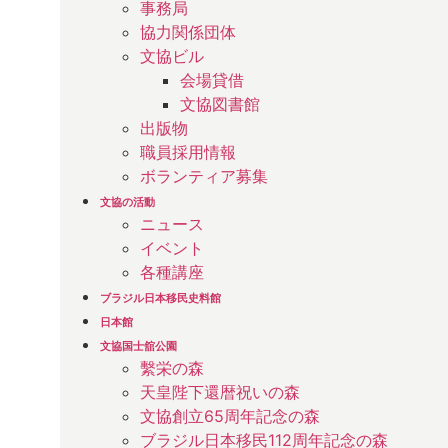
事務局
協力関係団体
文協ビル
会場貸借
文協図書館
出版物
職員採用情報
ボランティア募集
文協の活動
ニュース
イベント
各種講座
ブラジル日本移民史料館
日本館
文協国士舘公園
繫栄の森
天皇陛下還暦祝いの森
文協創立65周年記念の森
ブラジル日本移民112周年記念の森