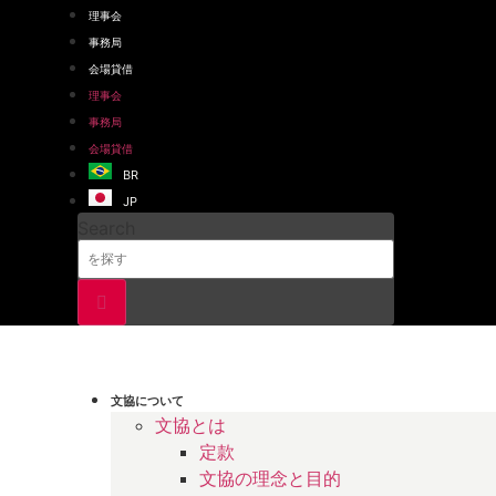
Skip
理事会
to
事務局
content
会場貸借
理事会
事務局
会場貸借
BR
JP
Search
文協について
文協とは
定款
文協の理念と目的