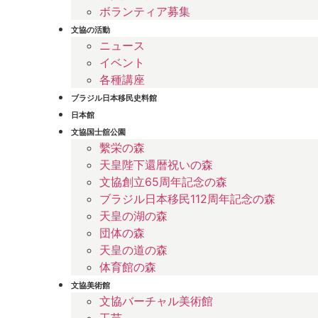
ボランティア募集
文協の活動
ニュース
イベント
各種講座
ブラジル日本移民史料館
日本館
文協国士舘公園
繫栄の森
天皇陛下還暦祝いの森
文協創立65周年記念の森
ブラジル日本移民112周年記念の森
天皇の湖の森
団体の森
天皇の道の森
体育館の森
文協美術館
文協バーチャル美術館