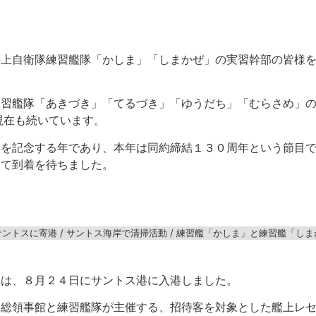
海上自衛隊練習艦隊「かしま」「しまかぜ」の実習幹部の皆様
練習艦隊「あきづき」「てるづき」「ゆうだち」「むらさめ」
現在も続いています。
年を記念する年であり、本年は同約締結１３０周年という節目
って到着を待ちました。
トスに寄港 / サントス海岸で清掃活動 / 練習艦「かしま」と練習艦「しま
」は、８月２４日にサントス港に入港しました。
国総領事館と練習艦隊が主催する、招待客を対象とした艦上レ