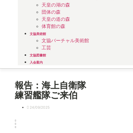
天皇の湖の森
団体の森
天皇の道の森
体育館の森
文協美術館
文協バーチャル美術館
工芸
文協図書館
入会案内
報告：海上自衛隊
練習艦隊ご来伯
24/09/2025