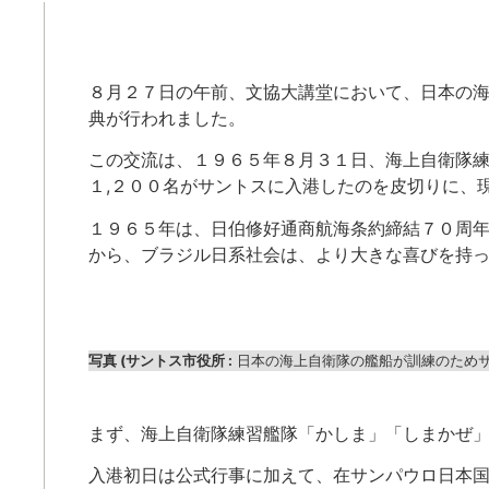
８月２７日の午前、文協大講堂において、日本の
典が行われました。
この交流は、１９６５年８月３１日、海上自衛隊
１,２００名がサントスに入港したのを皮切りに、
１９６５年は、日伯修好通商航海条約締結７０周
から、ブラジル日系社会は、より大きな喜びを持
写真 (サントス市役所 :
日本の海上自衛隊の艦船が訓練のためサン
まず、海上自衛隊練習艦隊「かしま」「しまかぜ
入港初日は公式行事に加えて、在サンパウロ日本