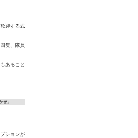
を歓迎する式
の四隻、隊員
でもあること
かぜ」
セプションが