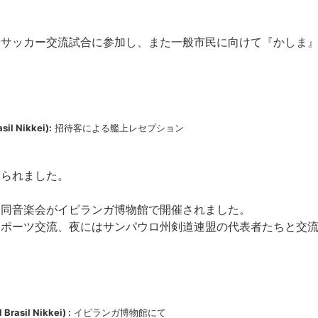
やサッカー交流試合に参加し、また一般市民に向けて『かしま
sil Nikkei):
招待客による艦上レセプション
てられました。
合同音楽会がイピランガ博物館で開催されました。
スポーツ交流、夜にはサンパウロ州剣道連盟の代表者たちと交
Brasil Nikkei) :
イピランガ博物館にて