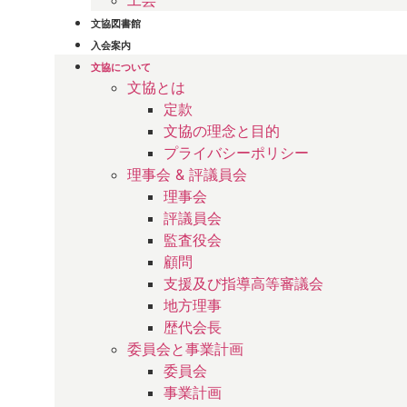
工芸
文協図書館
入会案内
文協について
文協とは
定款
文協の理念と目的
プライバシーポリシー
理事会 & 評議員会
理事会
評議員会
監査役会
顧問
支援及び指導高等審議会
地方理事
歴代会長
委員会と事業計画
委員会
事業計画