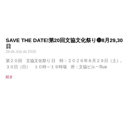
SAVE THE DATE!第20回文協文化祭り🔴8月29,30
日
28 de July de 2026
第２０回 文協文化祭り 日 時：２０２６年８月２９日（土）,
３０日（日） １０時～１９時場 所：文協ビル – Rua
続き