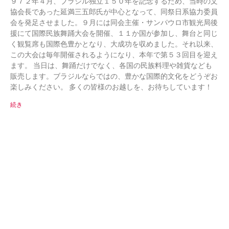
９７２年４月、ブラジル独立１５０年を記念するため、当時の文
協会長であった延満三五郎氏が中心となって、同祭日系協力委員
会を発足させました。９月には同会主催・サンパウロ市観光局後
援にて国際民族舞踊大会を開催、１１か国が参加し、舞台と同じ
く観覧席も国際色豊かとなり、大成功を収めました。それ以来、
この大会は毎年開催されるようになり、本年で第５３回目を迎え
ます。 当日は、舞踊だけでなく、各国の民族料理や雑貨なども
販売します。ブラジルならではの、豊かな国際的文化をどうぞお
楽しみください。 多くの皆様のお越しを、お待ちしています！
続き