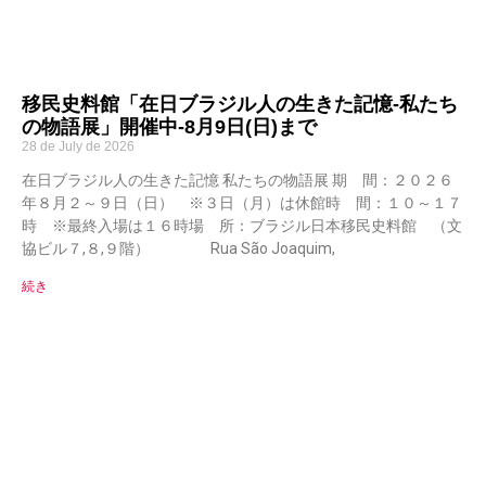
移民史料館「在日ブラジル人の生きた記憶-私たち
の物語展」開催中-8月9日(日)まで
28 de July de 2026
在日ブラジル人の生きた記憶 私たちの物語展 期 間：２０２６
年８月２～９日（日） ※３日（月）は休館時 間：１０～１７
時 ※最終入場は１６時場 所：ブラジル日本移民史料館 （文
協ビル７,８,９階） Rua São Joaquim,
続き