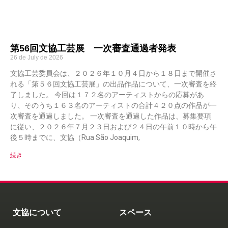
第56回文協工芸展 一次審査通過者発表
26 de July de 2026
文協工芸委員会は、２０２６年１０月４日から１８日まで開催さ
れる「第５６回文協工芸展」の出品作品について、一次審査を終
了しました。 今回は１７２名のアーティストからの応募があ
り、そのうち１６３名のアーティストの合計４２０点の作品が一
次審査を通過しました。 一次審査を通過した作品は、募集要項
に従い、２０２６年７月２３日および２４日の午前１０時から午
後５時までに、文協（Rua São Joaquim,
続き
文協について
スペース