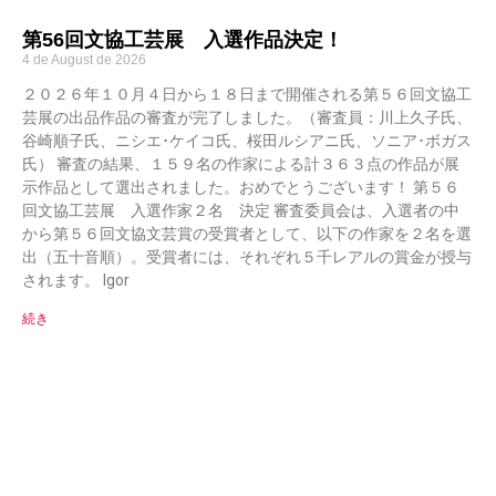
第56回文協工芸展 入選作品決定！
4 de August de 2026
２０２６年１０月４日から１８日まで開催される第５６回文協工
芸展の出品作品の審査が完了しました。（審査員：川上久子氏、
谷崎順子氏、ニシエ･ケイコ氏、桜田ルシアニ氏、ソニア･ボガス
氏） 審査の結果、１５９名の作家による計３６３点の作品が展
示作品として選出されました。おめでとうございます！ 第５６
回文協工芸展 入選作家２名 決定 審査委員会は、入選者の中
から第５６回文協文芸賞の受賞者として、以下の作家を２名を選
出（五十音順）。受賞者には、それぞれ５千レアルの賞金が授与
されます。 Igor
続き