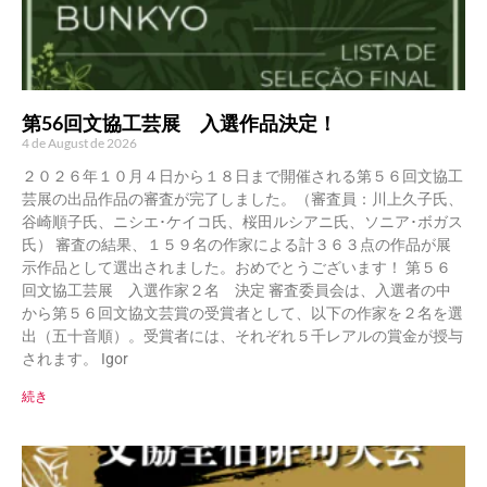
第56回文協工芸展 入選作品決定！
4 de August de 2026
２０２６年１０月４日から１８日まで開催される第５６回文協工
芸展の出品作品の審査が完了しました。（審査員：川上久子氏、
谷崎順子氏、ニシエ･ケイコ氏、桜田ルシアニ氏、ソニア･ボガス
氏） 審査の結果、１５９名の作家による計３６３点の作品が展
示作品として選出されました。おめでとうございます！ 第５６
回文協工芸展 入選作家２名 決定 審査委員会は、入選者の中
から第５６回文協文芸賞の受賞者として、以下の作家を２名を選
出（五十音順）。受賞者には、それぞれ５千レアルの賞金が授与
されます。 Igor
続き