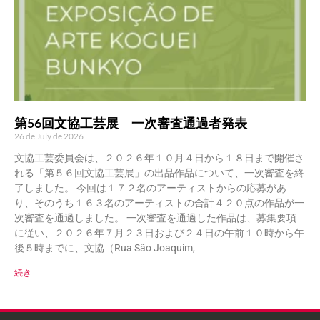
第56回文協工芸展 一次審査通過者発表
26 de July de 2026
文協工芸委員会は、２０２６年１０月４日から１８日まで開催さ
れる「第５６回文協工芸展」の出品作品について、一次審査を終
了しました。 今回は１７２名のアーティストからの応募があ
り、そのうち１６３名のアーティストの合計４２０点の作品が一
次審査を通過しました。 一次審査を通過した作品は、募集要項
に従い、２０２６年７月２３日および２４日の午前１０時から午
後５時までに、文協（Rua São Joaquim,
続き