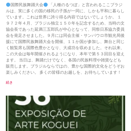
国際民族舞踊大会
「人種のるつぼ」と言われるここブラジ
ルは、実に多くの国の移民の子孫が一同に、しかも平和に暮らし
ています。これは世界に誇り得る内容ではないでしょうか。 １
９７２年４月、ブラジル独立１５０年を記念するため、当時の文
協会長であった延満三五郎氏が中心となって、同祭日系協力委員
会を発足させました。９月には同会主催・サンパウロ市観光局後
援にて国際民族舞踊大会を開催、１１か国が参加し、舞台と同じ
く観覧席も国際色豊かとなり、大成功を収めました。それ以来、
この大会は毎年開催されるようになり、本年で第５３回目を迎え
ます。 当日は、舞踊だけでなく、各国の民族料理や雑貨なども
販売します。ブラジルならではの、豊かな国際的文化をどうぞお
楽しみください。 多くの皆様のお越しを、お待ちしています！
続き