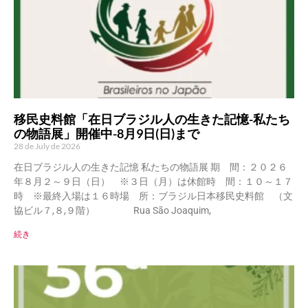
移民史料館「在日ブラジル人の生きた記憶-私たち
の物語展」開催中-8月9日(日)まで
28 de July de 2026
在日ブラジル人の生きた記憶 私たちの物語展 期 間：２０２６
年８月２～９日（日） ※３日（月）は休館時 間：１０～１７
時 ※最終入場は１６時場 所：ブラジル日本移民史料館 （文
協ビル７,８,９階） Rua São Joaquim,
続き