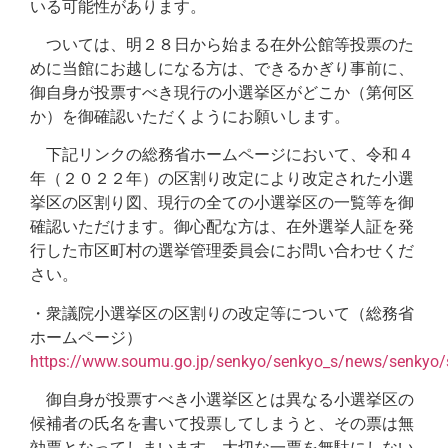
いる可能性があります。
ついては、明２８日から始まる在外公館等投票のた
めに当館にお越しになる方は、できるかぎり事前に、
御自身が投票すべき現行の小選挙区がどこか（第何区
か）を御確認いただくようにお願いします。
下記リンクの総務省ホームページにおいて、令和４
年（２０２２年）の区割り改定により改定された小選
挙区の区割り図、現行の全ての小選挙区の一覧等を御
確認いただけます。御心配な方は、在外選挙人証を発
行した市区町村の選挙管理委員会にお問い合わせくだ
さい。
・衆議院小選挙区の区割りの改定等について（総務省
ホームページ）
https://www.soumu.go.jp/senkyo/senkyo_s/news/senkyo/
御自身が投票すべき小選挙区とは異なる小選挙区の
候補者の氏名を書いて投票してしまうと、その票は無
効票となってしまいます。大切な一票を無駄にしない