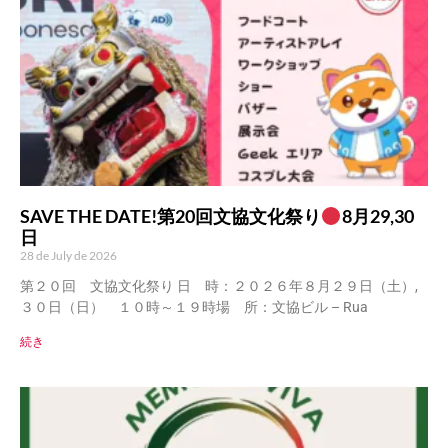
SAVE THE DATE!第20回文協文化祭り
8月29,30
日
28 de July de 2026
第２０回 文協文化祭り 日 時：２０２６年８月２９日（土）,
３０日（日） １０時～１９時場 所：文協ビル – Rua
続き