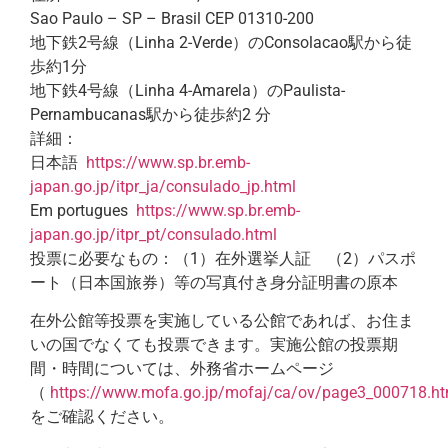
Sao Paulo – SP – Brasil CEP 01310-200
地下鉄2号線（Linha 2-Verde）のConsolacao駅から徒
歩約1分
地下鉄4号線（Linha 4-Amarela）のPaulista-
Pernambucanas駅から徒歩約2 分
詳細：
日本語
https://www.sp.br.emb-
japan.go.jp/itpr_ja/consulado_jp.html
Em portugues
https://www.sp.br.emb-
japan.go.jp/itpr_pt/consulado.html
投票に必要なもの：（1）在外選挙人証 （2）パスポ
ート（日本国旅券）等の写真付き身分証明書の原本
在外公館等投票を実施している公館であれば、お住ま
いの国でなくても投票できます。実施公館の投票期
間・時間については、外務省ホームページ
（
https://www.mofa.go.jp/mofaj/ca/ov/page3_000718.ht
をご確認ください。