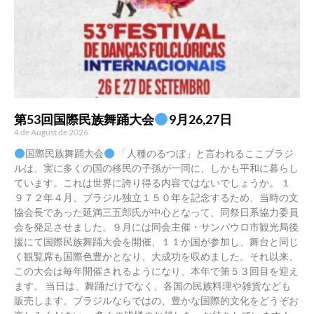
第53回国際民族舞踊大会
9月26,27日
4 de August de 2026
国際民族舞踊大会
「人種のるつぼ」と言われるここブラジ
ルは、実に多くの国の移民の子孫が一同に、しかも平和に暮らし
ています。これは世界に誇り得る内容ではないでしょうか。 １
９７２年４月、ブラジル独立１５０年を記念するため、当時の文
協会長であった延満三五郎氏が中心となって、同祭日系協力委員
会を発足させました。９月には同会主催・サンパウロ市観光局後
援にて国際民族舞踊大会を開催、１１か国が参加し、舞台と同じ
く観覧席も国際色豊かとなり、大成功を収めました。それ以来、
この大会は毎年開催されるようになり、本年で第５３回目を迎え
ます。 当日は、舞踊だけでなく、各国の民族料理や雑貨なども
販売します。ブラジルならではの、豊かな国際的文化をどうぞお