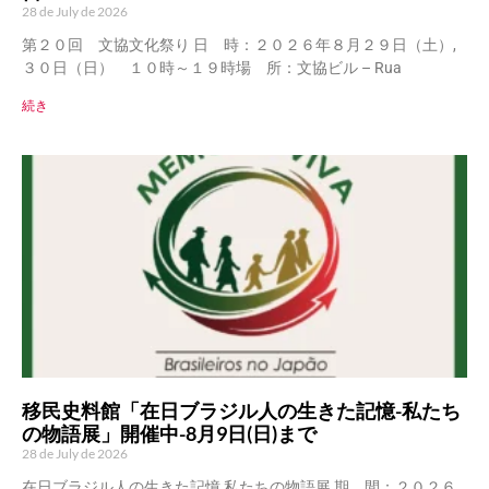
28 de July de 2026
第２０回 文協文化祭り 日 時：２０２６年８月２９日（土）,
３０日（日） １０時～１９時場 所：文協ビル – Rua
続き
移民史料館「在日ブラジル人の生きた記憶-私たち
の物語展」開催中-8月9日(日)まで
28 de July de 2026
在日ブラジル人の生きた記憶 私たちの物語展 期 間：２０２６