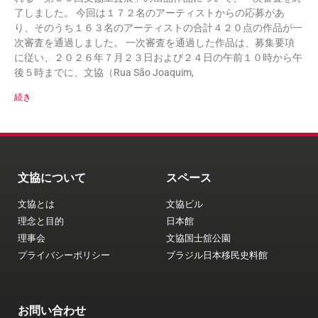
了しました。 今回は１７２名のアーティストからの応募があ
り、そのうち１６３名のアーティストの合計４２０点の作品が一
次審査を通過しました。 一次審査を通過した作品は、募集要項
に従い、２０２６年７月２３日および２４日の午前１０時から午
後５時までに、文協（Rua São Joaquim,
続き
文協について
スペース
文協とは
文協ビル
理念と目的
日本館
理事会
文協国士舘公園
プライバシーポリシー
ブラジル日本移民史料館
お問い合わせ