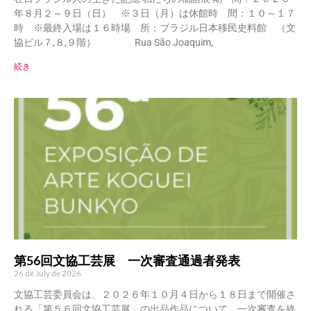
年８月２～９日（日） ※３日（月）は休館時 間：１０～１７
時 ※最終入場は１６時場 所：ブラジル日本移民史料館 （文
協ビル７,８,９階） Rua São Joaquim,
続き
第56回文協工芸展 一次審査通過者発表
26 de July de 2026
文協工芸委員会は、２０２６年１０月４日から１８日まで開催さ
れる「第５６回文協工芸展」の出品作品について、一次審査を終