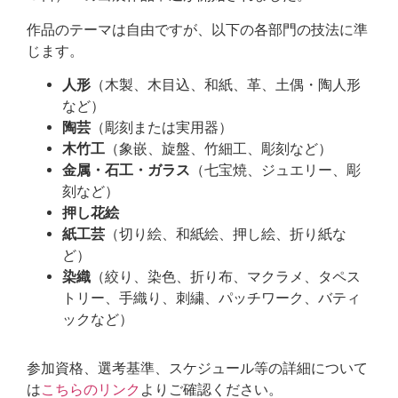
作品のテーマは自由ですが、以下の各部門の技法に準
じます。
人形
（木製、木目込、和紙、革、土偶・陶人形
など）
陶芸
（彫刻または実用器）
木竹工
（象嵌、旋盤、竹細工、彫刻など）
金属・石工・ガラス
（七宝焼、ジュエリー、彫
刻など）
押し花絵
紙工芸
（切り絵、和紙絵、押し絵、折り紙な
ど）
染織
（絞り、染色、折り布、マクラメ、タペス
トリー、手織り、刺繍、パッチワーク、バティ
ックなど）
参加資格、選考基準、スケジュール等の詳細について
は
こちらのリンク
よりご確認ください。