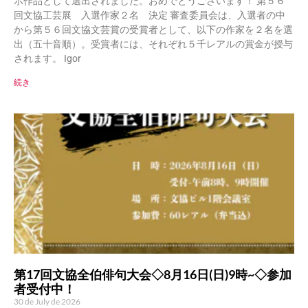
示作品として選出されました。おめでとうございます！ 第５６
回文協工芸展 入選作家２名 決定 審査委員会は、入選者の中
から第５６回文協文芸賞の受賞者として、以下の作家を２名を選
出（五十音順）。受賞者には、それぞれ５千レアルの賞金が授与
されます。 Igor
続き
第17回文協全伯俳句大会◇8月16日(日)9時~◇参加
者受付中！
30 de July de 2026