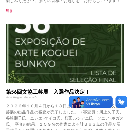
楽しみください。 多くの皆様のお越しを、お待ちしています！
続き
第56回文協工芸展 入選作品決定！
4 de August de 2026
２０２６年１０月４日から１８日まで開催される第５６回文協工
芸展の出品作品の審査が完了しました。（審査員：川上久子氏、
谷崎順子氏、ニシエ･ケイコ氏、桜田ルシアニ氏、ソニア･ボガス
氏） 審査の結果、１５９名の作家による計３６３点の作品が展