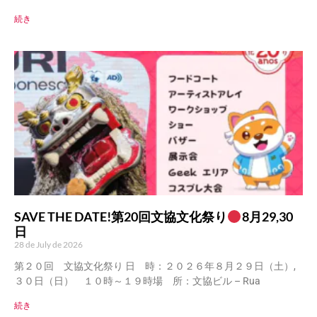
続き
SAVE THE DATE!第20回文協文化祭り
8月29,30
日
28 de July de 2026
第２０回 文協文化祭り 日 時：２０２６年８月２９日（土）,
３０日（日） １０時～１９時場 所：文協ビル – Rua
続き