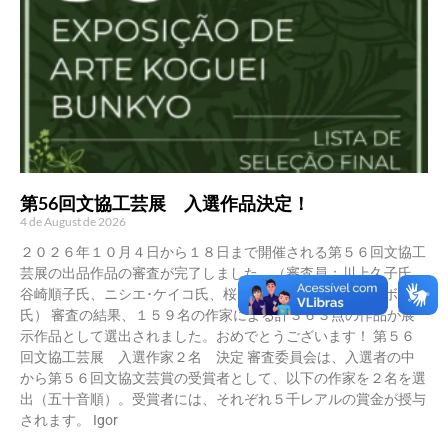
第56回文協工芸展 入選作品決定！
4 de August de 2026
２０２６年１０月４日から１８日まで開催される第５６回文協工
芸展の出品作品の審査が完了しました。（審査員：川上久子氏、
谷崎順子氏、ニシエ･ケイコ氏、桜田ルシアニ氏、ソニア･ボガス
氏） 審査の結果、１５９名の作家による計３６３点の作品が展
示作品として選出されました。おめでとうございます！ 第５６
回文協工芸展 入選作家２名 決定 審査委員会は、入選者の中
から第５６回文協文芸賞の受賞者として、以下の作家を２名を選
出（五十音順）。受賞者には、それぞれ５千レアルの賞金が授与
されます。 Igor