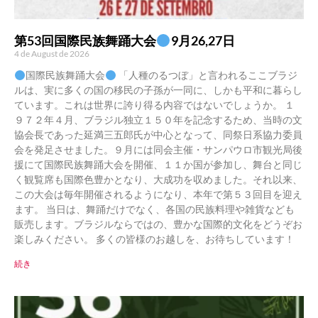
第53回国際民族舞踊大会
9月26,27日
4 de August de 2026
国際民族舞踊大会
「人種のるつぼ」と言われるここブラジ
ルは、実に多くの国の移民の子孫が一同に、しかも平和に暮らし
ています。これは世界に誇り得る内容ではないでしょうか。 １
９７２年４月、ブラジル独立１５０年を記念するため、当時の文
協会長であった延満三五郎氏が中心となって、同祭日系協力委員
会を発足させました。９月には同会主催・サンパウロ市観光局後
援にて国際民族舞踊大会を開催、１１か国が参加し、舞台と同じ
く観覧席も国際色豊かとなり、大成功を収めました。それ以来、
この大会は毎年開催されるようになり、本年で第５３回目を迎え
ます。 当日は、舞踊だけでなく、各国の民族料理や雑貨なども
販売します。ブラジルならではの、豊かな国際的文化をどうぞお
楽しみください。 多くの皆様のお越しを、お待ちしています！
続き