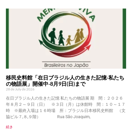
移民史料館「在日ブラジル人の生きた記憶-私たち
の物語展」開催中-8月9日(日)まで
28 de July de 2026
在日ブラジル人の生きた記憶 私たちの物語展 期 間：２０２６
年８月２～９日（日） ※３日（月）は休館時 間：１０～１７
時 ※最終入場は１６時場 所：ブラジル日本移民史料館 （文
協ビル７,８,９階） Rua São Joaquim,
続き