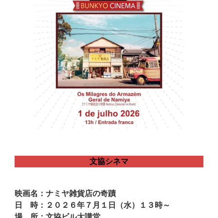
文協シネマ
映画名：ナミヤ雑貨店の奇蹟
日 時：２０２６年７月１日（水）１３時～
場 所：文協ビル大講堂