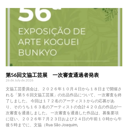
第56回文協工芸展 一次審査通過者発表
26 de July de 2026
文協工芸委員会は、２０２６年１０月４日から１８日まで開催さ
れる「第５６回文協工芸展」の出品作品について、一次審査を終
了しました。 今回は１７２名のアーティストからの応募があ
り、そのうち１６３名のアーティストの合計４２０点の作品が一
次審査を通過しました。 一次審査を通過した作品は、募集要項
に従い、２０２６年７月２３日および２４日の午前１０時から午
後５時までに、文協（Rua São Joaquim,