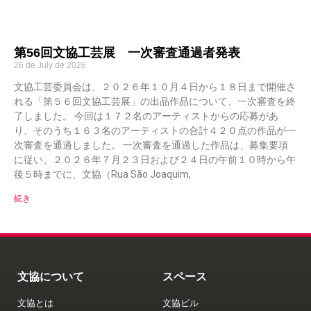
第56回文協工芸展 一次審査通過者発表
26 de July de 2026
文協工芸委員会は、２０２６年１０月４日から１８日まで開催さ
れる「第５６回文協工芸展」の出品作品について、一次審査を終
了しました。 今回は１７２名のアーティストからの応募があ
り、そのうち１６３名のアーティストの合計４２０点の作品が一
次審査を通過しました。 一次審査を通過した作品は、募集要項
に従い、２０２６年７月２３日および２４日の午前１０時から午
後５時までに、文協（Rua São Joaquim,
続き
文協について
スペース
文協とは
文協ビル