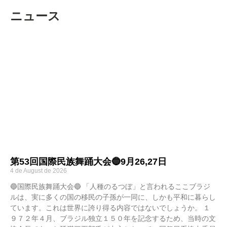
ニュース
第53回国際民族舞踊大会🔵9月26,27日
4 de August de 2026
🔵国際民族舞踊大会🔵 「人種のるつぼ」と言われるここブラジ
ルは、実に多くの国の移民の子孫が一同に、しかも平和に暮らし
ています。これは世界に誇り得る内容ではないでしょうか。 １
９７２年４月、ブラジル独立１５０年を記念するため、当時の文