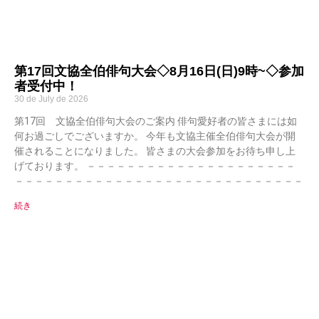
第17回文協全伯俳句大会◇8月16日(日)9時~◇参加
者受付中！
30 de July de 2026
第17回 文協全伯俳句大会のご案内 俳句愛好者の皆さまには如
何お過ごしでございますか。 今年も文協主催全伯俳句大会が開
催されることになりました。 皆さまの大会参加をお待ち申し上
げております。 －－－－－－－－－－－－－－－－－－－－－
－－－－－－－－－－－－－－－－－－－－－－－－－－－－－
続き