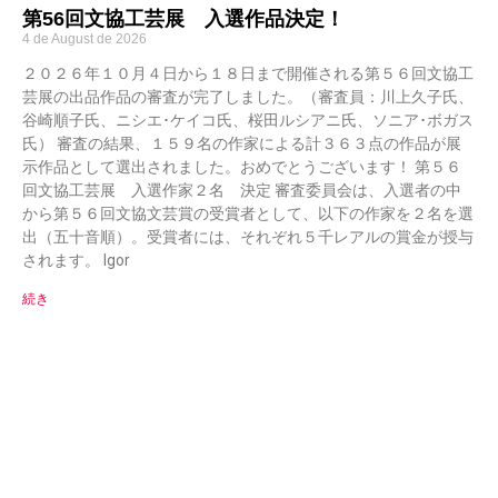
第56回文協工芸展 入選作品決定！
4 de August de 2026
２０２６年１０月４日から１８日まで開催される第５６回文協工
芸展の出品作品の審査が完了しました。（審査員：川上久子氏、
谷崎順子氏、ニシエ･ケイコ氏、桜田ルシアニ氏、ソニア･ボガス
氏） 審査の結果、１５９名の作家による計３６３点の作品が展
示作品として選出されました。おめでとうございます！ 第５６
回文協工芸展 入選作家２名 決定 審査委員会は、入選者の中
から第５６回文協文芸賞の受賞者として、以下の作家を２名を選
出（五十音順）。受賞者には、それぞれ５千レアルの賞金が授与
されます。 Igor
続き