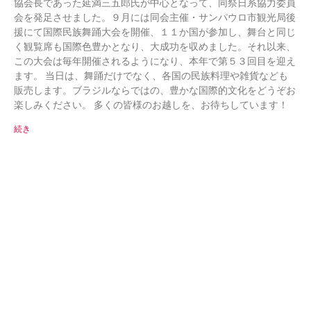
協会長であった延満三五郎氏が中心となって、同祭日系協力委員
会を発足させました。９月には同会主催・サンパウロ市観光局後
援にて国際民族舞踊大会を開催、１１か国が参加し、舞台と同じ
く観覧席も国際色豊かとなり、大成功を収めました。それ以来、
この大会は毎年開催されるようになり、本年で第５３回目を迎え
ます。 当日は、舞踊だけでなく、各国の民族料理や雑貨なども
販売します。ブラジルならではの、豊かな国際的文化をどうぞお
楽しみください。 多くの皆様のお越しを、お待ちしています！
続き