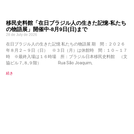
移民史料館「在日ブラジル人の生きた記憶-私たち
の物語展」開催中-8月9日(日)まで
28 de July de 2026
在日ブラジル人の生きた記憶 私たちの物語展 期 間：２０２６
年８月２～９日（日） ※３日（月）は休館時 間：１０～１７
時 ※最終入場は１６時場 所：ブラジル日本移民史料館 （文
協ビル７,８,９階） Rua São Joaquim,
続き