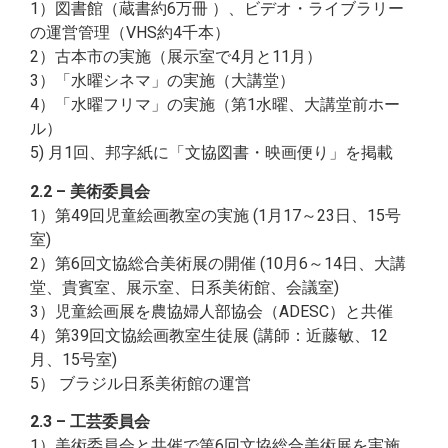
1）図書館（蔵書約6万冊 ）、ビデオ・ライブラリー
の運営管理（VHS約4千本）
2）古本市の実施（展示室で4月と11月）
3）「水曜シネマ」の実施（大講堂）
4）「水曜フリマ」の実施（第1水曜、大講堂前ホー
ル）
5) 月1回、邦字紙に「文協図書・映画便り」を掲載
2.2 – 美術委員会
1）第49回児童絵画教室の実施 (1月17～23日、15号
室)
2）第6回文協総合美術展の開催 (10月6～14日、大講
堂、貴賓室、展示室、日系美術館、会議室)
3）児童絵画展を農協婦人部協会（ADESC）と共催
4）第39回文協絵画教室生徒展 (講師：近藤敏、12
月、15号室)
5） ブラジル日系美術館の運営
2.3 – 工芸委員会
1）美術委員会と共催で第6回文協総合美術展を実施