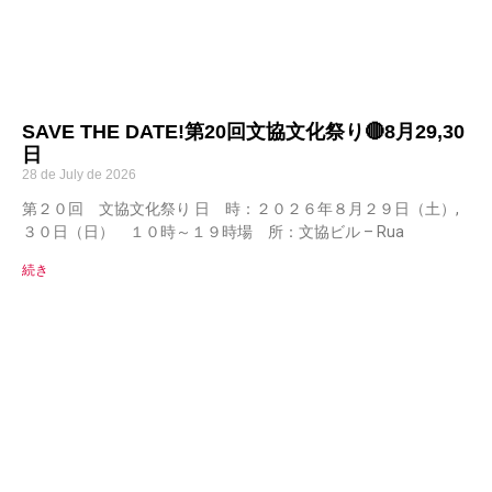
SAVE THE DATE!第20回文協文化祭り🔴8月29,30
日
28 de July de 2026
第２０回 文協文化祭り 日 時：２０２６年８月２９日（土）,
３０日（日） １０時～１９時場 所：文協ビル – Rua
続き