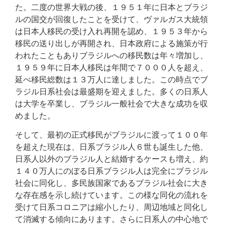
た。二度の世界大戦の後、１９５１年に日本とブラジ
ルの国交が回復したことを受けて、ヴァルガス大統領
は日本人移民の受け入れ再開を認め、１９５３年から
移民の送り出しが再開され、日本政府による施策が行
われたこともありブラジルへの移民数は年々増加し、
１９５９年に日本人移民は年間で７０００人を超え、
延べ移民総数は１３万人に達しました。この時点でブ
ラジル日系社会は最盛期を迎えました。多くの日系人
は大学を卒業し、ブラジル一般社会で大きな成功を収
めました。
そして、最初の正式移民がブラジルに渡って１００年
を超えた現在は、日系ブラジル人６世も誕生した他、
日系人以外のブラジル人と結婚するケースも増え、約
１４０万人にのぼる日系ブラジル人は完全にブラジル
社会に同化し、多民族国家であるブラジル社会に大き
な存在感を示し続けています。この様な同化の流れを
受けて日系コロニアは縮小したり、周辺地域と同化し
て消滅する傾向にあります。さらに日系人の中心地で