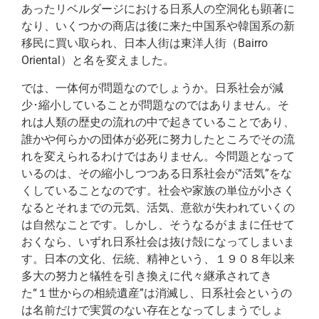
あったリベルダージにおける日系人の空洞化も顕著に
なり、いくつかの商店は後に来た中国系や韓国系の新
移民に買い取られ、日本人街は東洋人街（Bairro
Oriental）と名を変えました。
では、一体何が問題なのでしょうか。日系社会が減
少･縮小していることが問題なのではありません。そ
れは人類の歴史の流れの中で起きていることであり、
誰かや何らかの団体が必死に努力したところでその流
れを変えられるわけではありません。今問題となって
いるのは、その縮小しつつある日系社会が“活気”をな
くしていることなのです。社会や家族の単位が小さく
なるとそれまでの元気、活気、意欲が失われていくの
は自然なことです。しかし、そうなるがままに任せて
おくなら、いずれ日系社会は抜け殻になってしまいま
す。日本の文化、伝統、精神という、１９０８年以来
多大の努力と犠牲を引き換えに代々継承されてき
た“１世からの相続遺産”は消滅し、日系社会というの
は名前だけで実質のない存在となってしまうでしょ