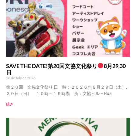
SAVE THE DATE!第20回文協文化祭り
8月29,30
日
28 de July de 2026
第２０回 文協文化祭り 日 時：２０２６年８月２９日（土）,
３０日（日） １０時～１９時場 所：文協ビル – Rua
続き