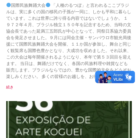
国際民族舞踊大会
「人種のるつぼ」と言われるここブラジ
ルは、実に多くの国の移民の子孫が一同に、しかも平和に暮らし
ています。これは世界に誇り得る内容ではないでしょうか。 １
９７２年４月、ブラジル独立１５０年を記念するため、当時の文
協会長であった延満三五郎氏が中心となって、同祭日系協力委員
会を発足させました。９月には同会主催・サンパウロ市観光局後
援にて国際民族舞踊大会を開催、１１か国が参加し、舞台と同じ
く観覧席も国際色豊かとなり、大成功を収めました。それ以来、
この大会は毎年開催されるようになり、本年で第５３回目を迎え
ます。 当日は、舞踊だけでなく、各国の民族料理や雑貨なども
販売します。ブラジルならではの、豊かな国際的文化をどうぞお
楽しみください。 多くの皆様のお越しを、お待ちしています！
続き