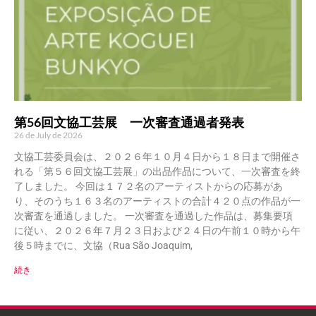
第56回文協工芸展 一次審査通過者発表
26 de July de 2026
文協工芸委員会は、２０２６年１０月４日から１８日まで開催さ
れる「第５６回文協工芸展」の出品作品について、一次審査を終
了しました。 今回は１７２名のアーティストからの応募があ
り、そのうち１６３名のアーティストの合計４２０点の作品が一
次審査を通過しました。 一次審査を通過した作品は、募集要項
に従い、２０２６年７月２３日および２４日の午前１０時から午
後５時までに、文協（Rua São Joaquim,
続き