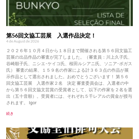
第56回文協工芸展 入選作品決定！
4 de August de 2026
２０２６年１０月４日から１８日まで開催される第５６回文協工
芸展の出品作品の審査が完了しました。（審査員：川上久子氏、
谷崎順子氏、ニシエ･ケイコ氏、桜田ルシアニ氏、ソニア･ボガス
氏） 審査の結果、１５９名の作家による計３６３点の作品が展
示作品として選出されました。おめでとうございます！ 第５６
回文協工芸展 入選作家２名 決定 審査委員会は、入選者の中
から第５６回文協文芸賞の受賞者として、以下の作家を２名を選
出（五十音順）。受賞者には、それぞれ５千レアルの賞金が授与
されます。 Igor
続き