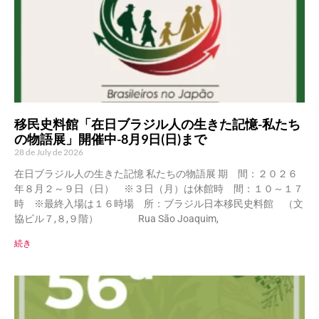
移民史料館「在日ブラジル人の生きた記憶-私たち
の物語展」開催中-8月9日(日)まで
28 de July de 2026
在日ブラジル人の生きた記憶 私たちの物語展 期 間：２０２６
年８月２～９日（日） ※３日（月）は休館時 間：１０～１７
時 ※最終入場は１６時場 所：ブラジル日本移民史料館 （文
協ビル７,８,９階） Rua São Joaquim,
続き