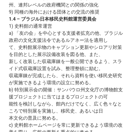
州、連邦レベルの政府機関との関係の強化
9) 同種の海外における団体との交流の推奨
1.4 – ブラジル日本移民史料館運営委員会
1) 史料館の通常運営
a) 「友の会」を中心とする支援者拡充の他、ブラジル
政府の文化支援法令であるルアネー法を適用し
て、史料館展示物のキャプション更新やシロアリ対策
を目的とした展示設備改装を図る他、また、
新しく改装した収蔵庫錬を一般公開できるよう、スラ
イド式収蔵庫設置を試み、整理整頓に励む。
収蔵庫錬が完成したら、それら資料を使い移民史研究
が実施できるよう環境の設立に努める。
b) 特別展示会の開催：サンパウロ州文化庁の博物館支
援プロジェクトに当てはまるプロジェクトの可
能性を検討しながら、館内だけでなく、広く色々なと
ころで特別展を実施し、移民史、あるいは日
本文化の普及に努める。
c) 史料館ホームページを常に更新できるよう環境の改