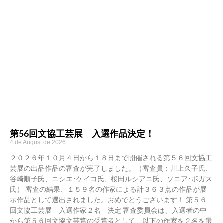
第56回文協工芸展 入選作品決定！
4 de August de 2026
２０２６年１０月４日から１８日まで開催される第５６回文協工
芸展の出品作品の審査が完了しました。（審査員：川上久子氏、
谷崎順子氏、ニシエ･ケイコ氏、桜田ルシアニ氏、ソニア･ボガス
氏） 審査の結果、１５９名の作家による計３６３点の作品が展
示作品として選出されました。おめでとうございます！ 第５６
回文協工芸展 入選作家２名 決定 審査委員会は、入選者の中
から第５６回文協文芸賞の受賞者として、以下の作家を２名を選