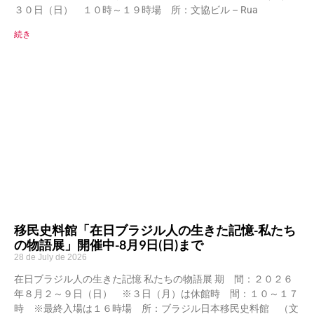
３０日（日） １０時～１９時場 所：文協ビル – Rua
続き
移民史料館「在日ブラジル人の生きた記憶-私たち
の物語展」開催中-8月9日(日)まで
28 de July de 2026
在日ブラジル人の生きた記憶 私たちの物語展 期 間：２０２６
年８月２～９日（日） ※３日（月）は休館時 間：１０～１７
時 ※最終入場は１６時場 所：ブラジル日本移民史料館 （文