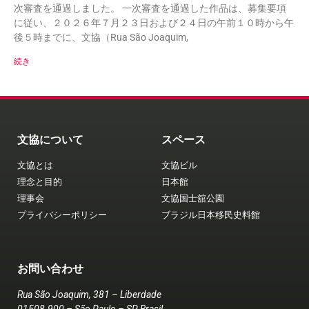
次審査を通過しました。 一次審査を通過した作品は、募集要項
に従い、２０２６年７月２３日および２４日の午前１０時から午
後５時までに、文協（Rua São Joaquim,
続き
文協について
スペース
文協とは
文協ビル
理念と目的
日本館
理事会
文協国士舘公園
プライバシーポリシー
ブラジル日本移民史料館
お問い合わせ
Rua São Joaquim, 381 – Liberdade