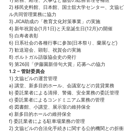
1) 財務、経理、人事など協会の総務管理を補佐
2) 移民史料館、日本館、国士舘大学センター、文協ビ
ル共同管理業務に協力
3) JICA助成の「教育文化対策事業」の実施
4) 新年祝賀会(1月1日)と天皇誕生日(12月)の開催
5) 白寿者表彰
6) 日系社会の各種行事に参加(日本祭り、蘭展など)
7) 歓送迎会、顕彰、祝賀会の実施
8) ポルトガル語版協会史の発行
9) 第26回「伊藤園新俳句大賞」応募への協力
1.2 – 管財委員会
1) 文協ビルの運営管理
a) 講堂、新多目的ホール、会議室などの賃貸業務
b) 委託業者による清掃、警備、安全業務の委託管理
c) 委託業者によるコンドミニアム業務の管理
d) 図書館、小講堂、展示室の維持保全
e) 新多目的ホールの維持保全
f) 委託業者による駐車場業務の管理
2) 文協ビルの合法化手続きに関する公的機関との折衝