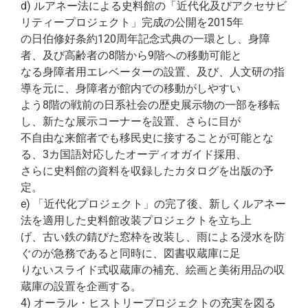
d) ルアネー法による史料館の「近代化及びアクセサビ
リティープロジェクト」完成の公開を2015年
の日伯修好条約120周年記念式典の一環とし、身障
者、及び高齢者の8階から9階への移動可能と
なる身障者用エレベーターの設置、及び、人文研の指
導を元に、身障者が館内での移動がしやすい
よう8階の戦前の日系社会の歴史展示物の一部を移転
し、新たな展示コーナーを設置、さらに目が
不自由な来館者でも移民史に接することが可能とな
る、3カ国語対応したオーディオガイド採用、
さらに史料館の資料を収録したカタログを出版の予
定。
e) 「近代化プロジェクト」の完了後、新しくルアネー
法を適用した史料館改装プロジェクトを立ち上
げ、古い鉄の錆びた窓枠を改装し、雨による浸水を防
ぐのが急務であると同時に、図書収蔵庫に足
りないスライド式収蔵庫の補充、絵画と美術用品の収
蔵庫の設置を企画する。
4) オーラル・ヒストリープロジェクトの充実を図る