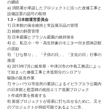
の継続
a) 消防署が承認したプロジェクトに沿った改修工事と
設備設置の認可の取得
1.3 – 日本館運営委員会
1) 日本館の保全維持と常設展示品の管理
2) 錦鯉の飼育管理
3) 日本庭園とブラジル庭園の維持保全
4) 公、私立小・中・高生対象のモニター付き団体訪館
の奨励
5) 「ひな祭り」、「子供の日」、「文化の日」行事の
推奨
6) 2013年7月に岐阜県・中津川市の中島工務店によっ
て始まった修復工事と木造部分のシロアリ
駆除の延長作業
7) サンパウロ市役所の要請によるイビラプエラ公園内
の日本館と慰霊碑の統括エリア造園プロジェク
ト作成作業を推進する
8) 新規プロジェクトが容易に打ち出せるために、又そ
のプロジェクトが持続可能であるように市、