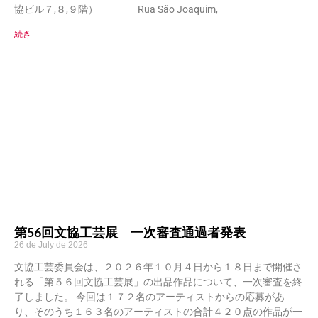
協ビル７,８,９階） Rua São Joaquim,
続き
第56回文協工芸展 一次審査通過者発表
26 de July de 2026
文協工芸委員会は、２０２６年１０月４日から１８日まで開催さ
れる「第５６回文協工芸展」の出品作品について、一次審査を終
了しました。 今回は１７２名のアーティストからの応募があ
り、そのうち１６３名のアーティストの合計４２０点の作品が一