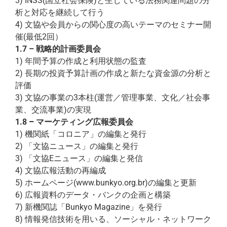
3) INSS(国立社会保険)と生じている法務関連問題の分
析と対応を継続して行う
4) 文協や会員からの関心度の高いテーマのセミナー開
催(最低2回）
1.7 – 戦略的計画委員会
1) 年間予算の作成と利用状態の監査
2) 長期の投資予算計画の作成と新たな資金源の分析と
評価
3) 文協の事業の3本柱(運営／管理事業、文化／社会事
業、交流事業)の実現
1.8
–
マーケティング広報委員会
1) 機関紙「コロニア」の編集と発行
2) 「文協ニュース」の編集と発行
3) 「文協Eニュース」の編集と発信
4) 文協広報活動の再編成
5) ホームページ(www.bunkyo.org.br)の編集と更新
6) 広報資料のデータ・バンクの企画と構築
7) 新機関誌「Bunkyo Magazine」を発行
8) 情報発信技術を用いる、ソーシャル・ネットワーク