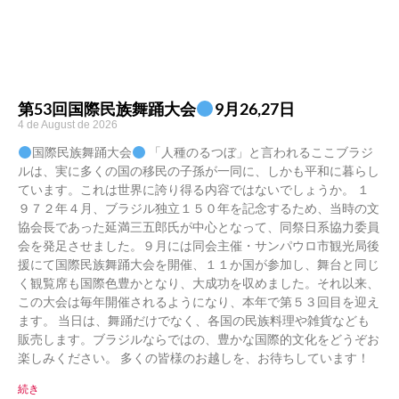
第53回国際民族舞踊大会
9月26,27日
4 de August de 2026
国際民族舞踊大会
「人種のるつぼ」と言われるここブラジ
ルは、実に多くの国の移民の子孫が一同に、しかも平和に暮らし
ています。これは世界に誇り得る内容ではないでしょうか。 １
９７２年４月、ブラジル独立１５０年を記念するため、当時の文
協会長であった延満三五郎氏が中心となって、同祭日系協力委員
会を発足させました。９月には同会主催・サンパウロ市観光局後
援にて国際民族舞踊大会を開催、１１か国が参加し、舞台と同じ
く観覧席も国際色豊かとなり、大成功を収めました。それ以来、
この大会は毎年開催されるようになり、本年で第５３回目を迎え
ます。 当日は、舞踊だけでなく、各国の民族料理や雑貨なども
販売します。ブラジルならではの、豊かな国際的文化をどうぞお
楽しみください。 多くの皆様のお越しを、お待ちしています！
続き