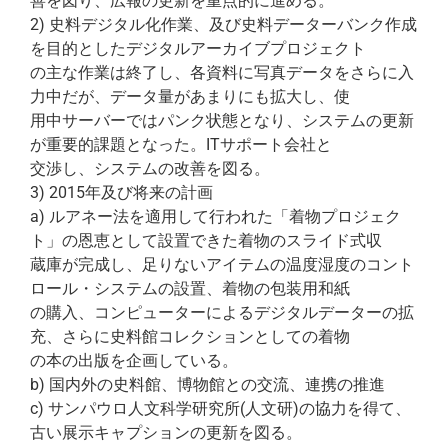
善を図り、広報の更新を重点的に進める。
2) 史料デジタル化作業、及び史料データーバンク作成
を目的としたデジタルアーカイブプロジェクト
の主な作業は終了し、各資料に写真データをさらに入
力中だが、データ量があまりにも拡大し、使
用中サーバーではパンク状態となり、システムの更新
が重要的課題となった。ITサポート会社と
交渉し、システムの改善を図る。
3) 2015年及び将来の計画
a) ルアネー法を適用して行われた「着物プロジェク
ト」の恩恵として設置できた着物のスライド式収
蔵庫が完成し、足りないアイテムの温度湿度のコント
ロール・システムの設置、着物の包装用和紙
の購入、コンピューターによるデジタルデーターの拡
充、さらに史料館コレクションとしての着物
の本の出版を企画している。
b) 国内外の史料館、博物館との交流、連携の推進
c) サンパウロ人文科学研究所(人文研)の協力を得て、
古い展示キャプションの更新を図る。