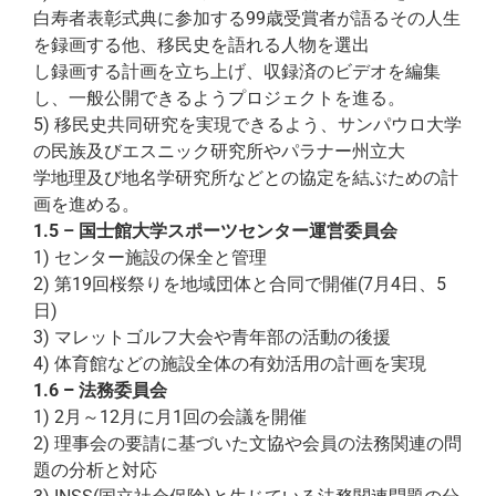
白寿者表彰式典に参加する99歳受賞者が語るその人生
を録画する他、移民史を語れる人物を選出
し録画する計画を立ち上げ、収録済のビデオを編集
し、一般公開できるようプロジェクトを進る。
5) 移民史共同研究を実現できるよう、サンパウロ大学
の民族及びエスニック研究所やパラナー州立大
学地理及び地名学研究所などとの協定を結ぶための計
画を進める。
1.5 – 国士館大学スポーツセンター運営委員会
1) センター施設の保全と管理
2) 第19回桜祭りを地域団体と合同で開催(7月4日、5
日)
3) マレットゴルフ大会や青年部の活動の後援
4) 体育館などの施設全体の有効活用の計画を実現
1.6
–
法務委員会
1) 2月～12月に月1回の会議を開催
2) 理事会の要請に基づいた文協や会員の法務関連の問
題の分析と対応