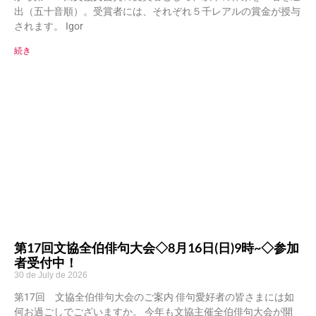
出（五十音順）。受賞者には、それぞれ５千レアルの賞金が授与
されます。 Igor
続き
第17回文協全伯俳句大会◇8月16日(日)9時~◇参加
者受付中！
30 de July de 2026
第17回 文協全伯俳句大会のご案内 俳句愛好者の皆さまには如
何お過ごしでございますか。 今年も文協主催全伯俳句大会が開