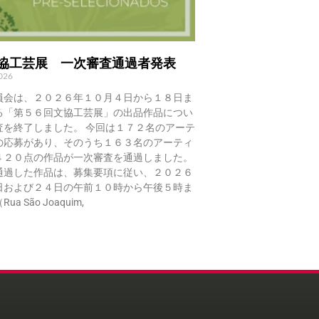
文協工芸展 一次審査通過者発表
2026
員会は、２０２６年１０月４日から１８日ま
る「第５６回文協工芸展」の出品作品につい
査を終了しました。 今回は１７２名のアーテ
の応募があり、そのうち１６３名のアーティ
４２０点の作品が一次審査を通過しました。
通過した作品は、募集要項に従い、２０２６
日および２４日の午前１０時から午後５時ま
a São Joaquim,