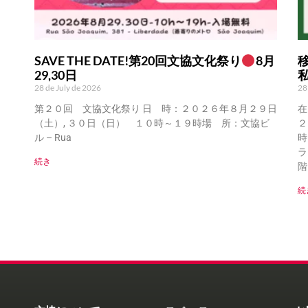
SAVE THE DATE!第20回文協文化祭り
8月
29,30日
28 de July de 2026
28
第２０回 文協文化祭り 日 時：２０２６年８月２９日
在
（土）, ３０日（日） １０時～１９時場 所：文協ビ
２
ル – Rua
時
ラ
続き
階
続