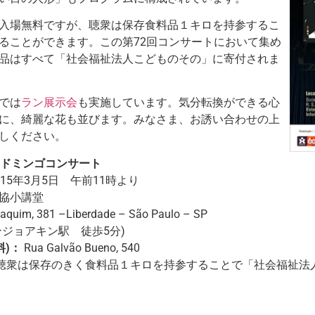
入場無料ですが、聴衆は保存食料品１キロを持参するこ
ることができます。この第72回コンサートにおいて集め
品はすべて「社会福祉法人こどものその」に寄付されま
では
ラン展示会
も実施しています。気分転換ができる心
に、綺麗な花も並びます。みなさま、お誘い合わせの上
しください。
協ドミンゴコンサート
015年3月5日 午前11時より
協小講堂
aquim, 381 –Liberdade – São Paulo – SP
ンジョアキン駅 徒歩5分)
料)：
Rua Galvão Bueno, 540
聴衆は保存のきく食料品１キロを持参することで「社会福祉法