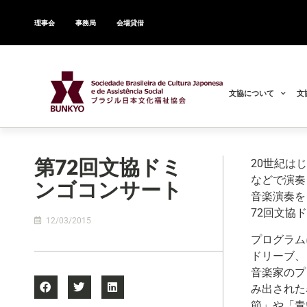
理事会
事務局
会場貸借
文協について
文
第72回文協ドミ
20世紀は
などで演奏
ンゴコンサート
音楽演奏を
72回文協
12/03/2015
プログラム
ドリーブ、
音楽家のプ
み出された
節」や「青