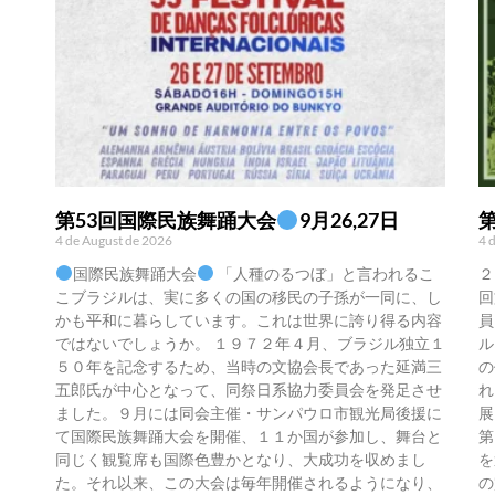
第53回国際民族舞踊大会
9月26,27日
4 de August de 2026
4 
国際民族舞踊大会
「人種のるつぼ」と言われるこ
２
こブラジルは、実に多くの国の移民の子孫が一同に、し
回
かも平和に暮らしています。これは世界に誇り得る内容
員
ではないでしょうか。 １９７２年４月、ブラジル独立１
ル
５０年を記念するため、当時の文協会長であった延満三
の
五郎氏が中心となって、同祭日系協力委員会を発足させ
れ
ました。９月には同会主催・サンパウロ市観光局後援に
展
て国際民族舞踊大会を開催、１１か国が参加し、舞台と
第
同じく観覧席も国際色豊かとなり、大成功を収めまし
を
た。それ以来、この大会は毎年開催されるようになり、
の