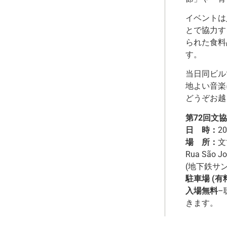
イベントは
とで協力す
られた食料
す。
当日同ビル
地よい音楽
どうぞお越
第72回文
日 時：
2
場 所：
文
Rua São Jo
(地下鉄サ
駐車場 (有
入場無料
–
きます。