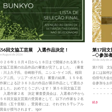
第56回文協工芸展 入選作品決定！
第17回文
~◇参加
de August de 2026
30 de July de 
０２６年１０月４日から１８日まで開催される第５６
文協工芸展の出品作品の審査が完了しました。（審査
第17回 文
：川上久子氏、谷崎順子氏、ニシエ･ケイコ氏、桜田
まには如何
シアニ氏、ソニア･ボガス氏） 審査の結果、１５９名
伯俳句大会
作家による計３６３点の作品が展示作品として選出さ
会参加をお
ました。おめでとうございます！ 第５６回文協工芸
－－－－－
 入選作家２名 決定 審査委員会は、入選者の中から
－－－－－
５６回文協文芸賞の受賞者として、以下の作家を２名
続き
選出（五十音順）。受賞者には、それぞれ５千レアル
賞金が授与されます。 Igor