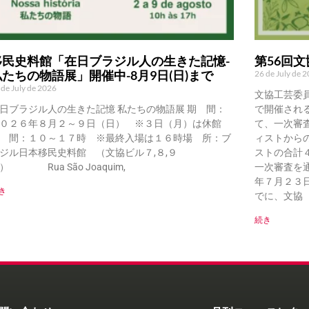
移民史料館「在日ブラジル人の生きた記憶-
第56回
私たちの物語展」開催中-8月9日(日)まで
26 de July de 
 de July de 2026
文協工芸委
日ブラジル人の生きた記憶 私たちの物語展 期 間：
で開催され
０２６年８月２～９日（日） ※３日（月）は休館
て、一次審
 間：１０～１７時 ※最終入場は１６時場 所：ブ
ィストから
ジル日本移民史料館 （文協ビル７,８,９
ストの合計
） Rua São Joaquim,
一次審査を
年７月２３
き
でに、文協（Ru
続き