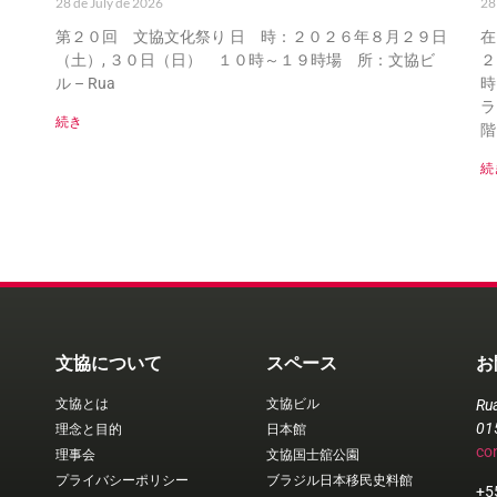
28 de July de 2026
28
第２０回 文協文化祭り 日 時：２０２６年８月２９日
在
（土）, ３０日（日） １０時～１９時場 所：文協ビ
２
ル – Rua
時
ラ
続き
階
続
文協について
スペース
お
文協とは
文協ビル
Ru
01
理念と目的
日本館
co
理事会
文協国士舘公園
プライバシーポリシー
ブラジル日本移民史料館
+5