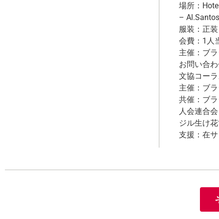
場所：Hotel T
– Al.Santo
服装：正装
会費：1人当た
主催：ブラ
お問い合わせ：T
文協コーラ
主催：ブラ
共催：ブラ
人会連合会
ジル生け花
支援：在サンパ