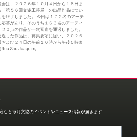
員会は、２０２６年１０月４日から１８日ま
る「第５６回文協工芸展」の出品作品につい
査を終了しました。 今回は１７２名のアーテ
の応募があり、そのうち１６３名のアーティ
４２０点の作品が一次審査を通過しました。
通過した作品は、募集要項に従い、２０２６
日および２４日の午前１０時から午後５時ま
a São Joaquim,
ー
込むと毎月文協のイベントやニュース情報が届きます