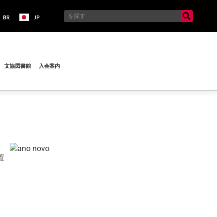
BR
JP
文協図書館
入会案内
置