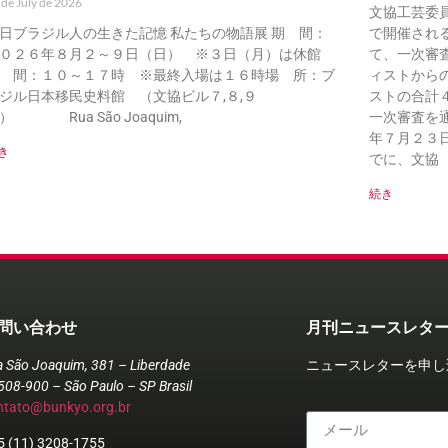
 de July de 2026
文協工芸委
日ブラジル人の生きた記憶 私たちの物語展 期 間：
で開催され
０２６年８月２～９日（日） ※３日（月）は休館
て、一次審
 間：１０～１７時 ※最終入場は１６時場 所：ブ
ィストから
ジル日本移民史料館 （文協ビル７,８,９
ストの合計
） Rua São Joaquim,
一次審査を
年７月２３
き
でに、文協（Ru
続き
問い合わせ
月刊ニュースレタ
a São Joaquim, 381 – Liberdade
ニュースレターを申し
508-900 – São Paulo – SP Brasil
ntato@bunkyo.org.br
5 (11) 3208-1755