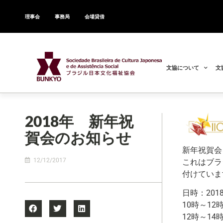
理事会
事務局
会場貸借
文協について
文
2018年 新年祝
賀会のお知らせ
新年祝賀会
12/12/2017
これはブラ
付けていま
日時：201
10時～1
12時～14