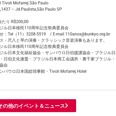
ivoli Mofarrej São Paulo
s,1437 – Jd.Paulista,São Paulo SP
り R$200,00
ジル日本移民110周年記念祭典委員会
el（11）3208-5519 / E-mail 110anos@bunkyo.org.br
ス・尺八と琴の演奏・クラッシック音楽演奏もあります。
ジル日本移民110周年記念祭典委員会
ジル日本文化福祉協会・サンパウロ日伯援護協会・ブラジル日
・日伯文化連盟・ブラジル日本商工会議所・裏千家ブラジル・
協会
ウロ日本国総領事館・Tivoli Mofarrej Hotel
その他のイベント＆ニュース