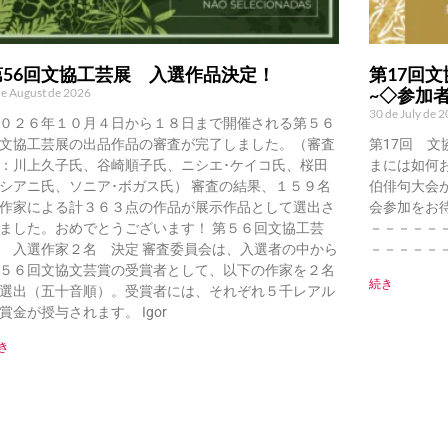
第56回文協工芸展 入選作品決定！
第17回文
~◇参加
de August de 2026
30 de July de 
０２６年１０月４日から１８日まで開催される第５６
文協工芸展の出品作品の審査が完了しました。（審査
第17回 文
：川上久子氏、谷崎順子氏、ニシエ･ケイコ氏、桜田
まには如何
シアニ氏、ソニア･ボガス氏） 審査の結果、１５９名
伯俳句大会
作家による計３６３点の作品が展示作品として選出さ
会参加をお
ました。おめでとうございます！ 第５６回文協工芸
－－－－－
 入選作家２名 決定 審査委員会は、入選者の中から
－－－－－
５６回文協文芸賞の受賞者として、以下の作家を２名
続き
選出（五十音順）。受賞者には、それぞれ５千レアル
賞金が授与されます。 Igor
き