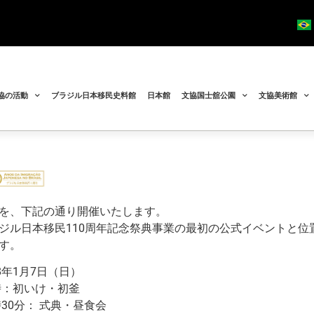
協の活動
ブラジル日本移民史料館
日本館
文協国士舘公園
文協美術館
を、下記の通り開催いたします。
ジル日本移民110周年記念祭典事業の最初の公式イベントと位
す。
8年1月7日（日）
2時：初いけ・初釜
時30分： 式典・昼食会