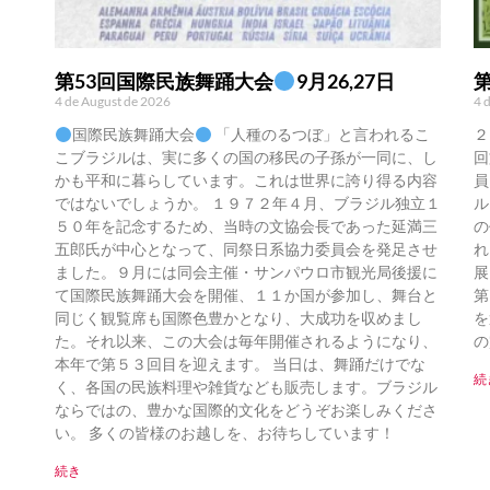
第53回国際民族舞踊大会
9月26,27日
4 de August de 2026
4 
国際民族舞踊大会
「人種のるつぼ」と言われるこ
２
こブラジルは、実に多くの国の移民の子孫が一同に、し
回
かも平和に暮らしています。これは世界に誇り得る内容
員
ではないでしょうか。 １９７２年４月、ブラジル独立１
ル
５０年を記念するため、当時の文協会長であった延満三
の
五郎氏が中心となって、同祭日系協力委員会を発足させ
れ
ました。９月には同会主催・サンパウロ市観光局後援に
展
て国際民族舞踊大会を開催、１１か国が参加し、舞台と
第
同じく観覧席も国際色豊かとなり、大成功を収めまし
を
た。それ以来、この大会は毎年開催されるようになり、
の
本年で第５３回目を迎えます。 当日は、舞踊だけでな
続
く、各国の民族料理や雑貨なども販売します。ブラジル
ならではの、豊かな国際的文化をどうぞお楽しみくださ
い。 多くの皆様のお越しを、お待ちしています！
続き