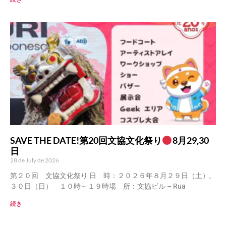
SAVE THE DATE!第20回文協文化祭り
8月29,30
日
28 de July de 2026
第２０回 文協文化祭り 日 時：２０２６年８月２９日（土）,
３０日（日） １０時～１９時場 所：文協ビル – Rua
続き