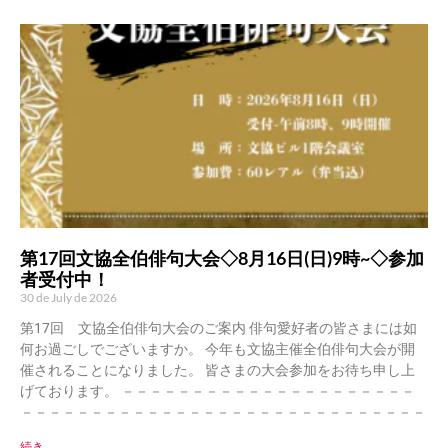
第17回文協全伯俳句大会◇8月16日(日)9時~◇参加
者受付中！
30 de July de 2026
第17回 文協全伯俳句大会のご案内 俳句愛好者の皆さまには如
何お過ごしでございますか。 今年も文協主催全伯俳句大会が開
催されることになりました。 皆さまの大会参加をお待ち申し上
げております。 －－－－－－－－－－－－－－－－－－－－－
－－－－－－－－－－－－－－－－－－－－－－－－－－－－－
続き