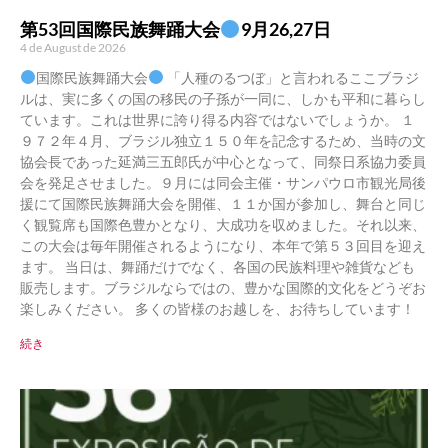
第53回国際民族舞踊大会
9月26,27日
4 de August de 2026
国際民族舞踊大会
「人種のるつぼ」と言われるここブラジ
ルは、実に多くの国の移民の子孫が一同に、しかも平和に暮らし
ています。これは世界に誇り得る内容ではないでしょうか。 １
９７２年４月、ブラジル独立１５０年を記念するため、当時の文
協会長であった延満三五郎氏が中心となって、同祭日系協力委員
会を発足させました。９月には同会主催・サンパウロ市観光局後
援にて国際民族舞踊大会を開催、１１か国が参加し、舞台と同じ
く観覧席も国際色豊かとなり、大成功を収めました。それ以来、
この大会は毎年開催されるようになり、本年で第５３回目を迎え
ます。 当日は、舞踊だけでなく、各国の民族料理や雑貨なども
販売します。ブラジルならではの、豊かな国際的文化をどうぞお
楽しみください。 多くの皆様のお越しを、お待ちしています！
続き