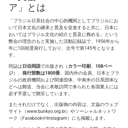
ア」とは
「ブラジル日系社会の中心的機関としてブラジルにお
いて日本文化の継承と普及を促進すると共に、日本に
おいてはブラジル文化の紹介と普及に務める」という
弊会の理念のもと実施した活動記録誌で、1956年から
年に1回程度発行しており、次号で第145号となりま
す。
同誌は
日伯両語
で出版され（
カラー印刷
、
108ペー
ジ
）、
発行部数は
1800冊
、国内外の会員、日本とブラ
ジルの政府機関および関連団体、中南米の日系団体な
どへは郵送、当会に表敬訪問で来られた各国要人には
必ず手渡しで贈呈しています。
またそれだけでなく、出版物の内容は、文協のウェブ
サイト（www.bunkyo.org.br）やソーシャルネットワ
ーク（FacebookやInstagram）にも掲載します。