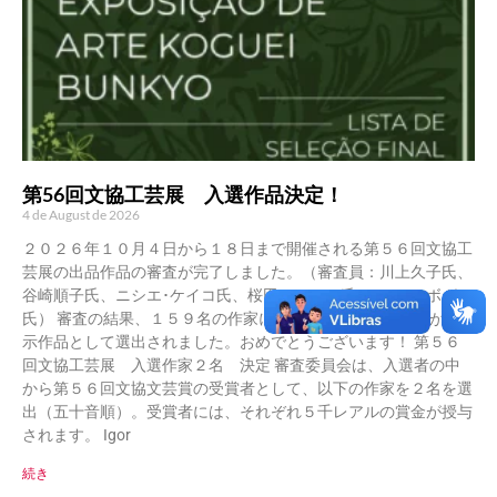
第56回文協工芸展 入選作品決定！
4 de August de 2026
２０２６年１０月４日から１８日まで開催される第５６回文協工
芸展の出品作品の審査が完了しました。（審査員：川上久子氏、
谷崎順子氏、ニシエ･ケイコ氏、桜田ルシアニ氏、ソニア･ボガス
氏） 審査の結果、１５９名の作家による計３６３点の作品が展
示作品として選出されました。おめでとうございます！ 第５６
回文協工芸展 入選作家２名 決定 審査委員会は、入選者の中
から第５６回文協文芸賞の受賞者として、以下の作家を２名を選
出（五十音順）。受賞者には、それぞれ５千レアルの賞金が授与
されます。 Igor
続き