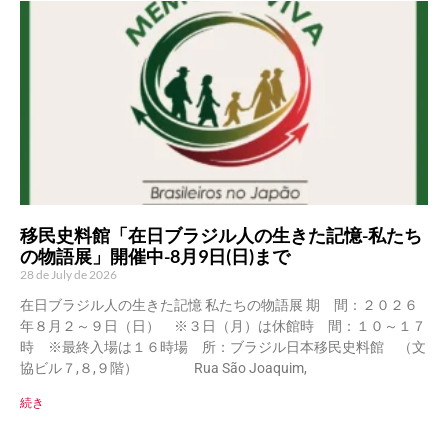
移民史料館「在日ブラジル人の生きた記憶-私たち
の物語展」開催中-8月9日(日)まで
28 de July de 2026
在日ブラジル人の生きた記憶 私たちの物語展 期 間：２０２６
年８月２～９日（日） ※３日（月）は休館時 間：１０～１７
時 ※最終入場は１６時場 所：ブラジル日本移民史料館 （文
協ビル７,８,９階） Rua São Joaquim,
続き