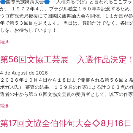
🔵国際民族舞踊大会🔵 「人種のるつぼ」と言われるここ
か。 １９７２年４月、ブラジル独立１５０年を記念するため
ウロ市観光局後援にて国際民族舞踊大会を開催、１１か国が参
年で第５３回目を迎えます。 当日は、舞踊だけでなく、各国
しを、お待ちしています！
続き
第56回文協工芸展 入選作品決定
4 de August de 2026
２０２６年１０月４日から１８日まで開催される第５６回文協
ボガス氏） 審査の結果、１５９名の作家による計３６３点の
選者の中から第５６回文協文芸賞の受賞者として、以下の作家を
続き
第17回文協全伯俳句大会◇8月16日