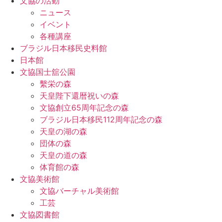
文協の活動
ニュース
イベント
各種講座
ブラジル日本移民史料館
日本館
文協国士舘公園
繫栄の森
天皇陛下還暦祝いの森
文協創立65周年記念の森
ブラジル日本移民112周年記念の森
天皇の湖の森
団体の森
天皇の道の森
体育館の森
文協美術館
文協バーチャル美術館
工芸
文協図書館