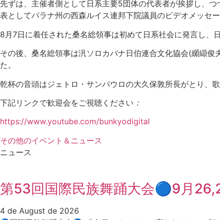
先ずは、主催者側として日系主要5団体の代表者が挨拶し、つ
表としてパラナ州の西森ルイス連邦下院議員のビデオメッセー
8月7日に着任された桑名総領事は初めて日系社会に発言し、
その後、桑名総領事は汎ソロカバナ日伯連合文化協会(纐纈俊
た。
乾杯の音頭はジェトロ・サンパウロの大久保敦所長がとり、歌
下記リンクで歓迎会をご視聴ください
：
https://www.youtube.com/bunkyodigital
その他のイベント＆ニュース
ニュース
第53回国際民族舞踊大会🔵9月26,
4 de August de 2026