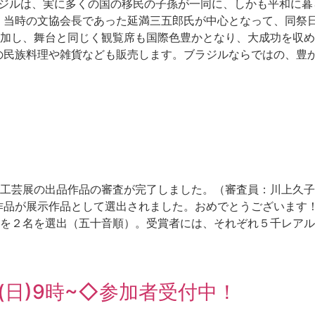
ブラジルは、実に多くの国の移民の子孫が一同に、しかも平和に
、当時の文協会長であった延満三五郎氏が中心となって、同祭
加し、舞台と同じく観覧席も国際色豊かとなり、大成功を収め
の民族料理や雑貨なども販売します。ブラジルならではの、豊
！
工芸展の出品作品の審査が完了しました。（審査員：川上久子
作品が展示作品として選出されました。おめでとうございます！
２名を選出（五十音順）。受賞者には、それぞれ５千レアルの賞
(日)9時~◇参加者受付中！