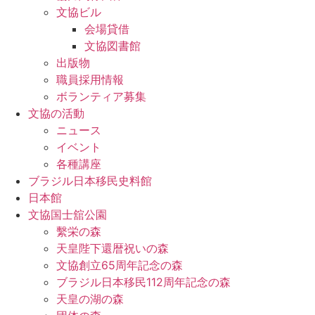
文協ビル
会場貸借
文協図書館
出版物
職員採用情報
ボランティア募集
文協の活動
ニュース
イベント
各種講座
ブラジル日本移民史料館
日本館
文協国士舘公園
繫栄の森
天皇陛下還暦祝いの森
文協創立65周年記念の森
ブラジル日本移民112周年記念の森
天皇の湖の森