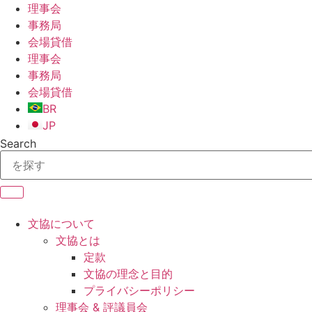
Skip
理事会
to
事務局
content
会場貸借
理事会
事務局
会場貸借
BR
JP
Search
文協について
文協とは
定款
文協の理念と目的
プライバシーポリシー
理事会 & 評議員会