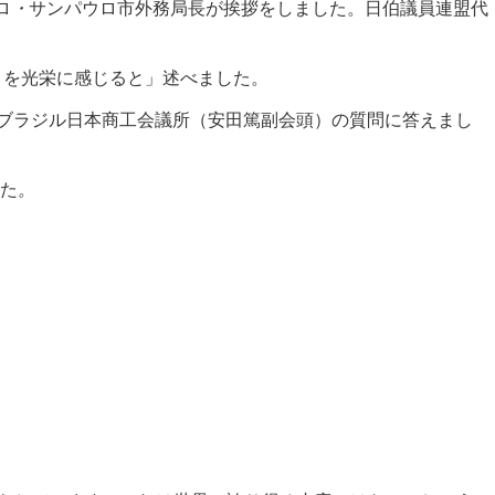
ロ
・
サンパウロ市外務局長が挨拶をしました。日伯議員連盟代
とを光栄に感じると」述べました。
とブラジル日本商工会議所（安田篤副会頭）の質問に答えまし
た
。