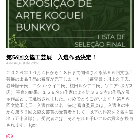
第56回文協工芸展 入選作品決定！
4 de August de 2026
２０２６年１０月４日から１８日まで開催される第５６回文協工
芸展の出品作品の審査が完了しました。（審査員：川上久子氏、
谷崎順子氏、ニシエ･ケイコ氏、桜田ルシアニ氏、ソニア･ボガス
氏） 審査の結果、１５９名の作家による計３６３点の作品が展
示作品として選出されました。おめでとうございます！ 第５６
回文協工芸展 入選作家２名 決定 審査委員会は、入選者の中
から第５６回文協文芸賞の受賞者として、以下の作家を２名を選
出（五十音順）。受賞者には、それぞれ５千レアルの賞金が授与
されます。 Igor
続き