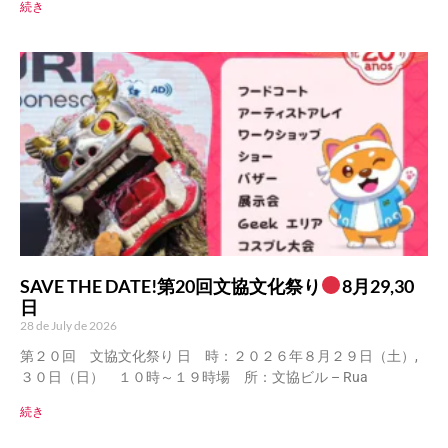
続き
SAVE THE DATE!第20回文協文化祭り
8月29,30
日
28 de July de 2026
第２０回 文協文化祭り 日 時：２０２６年８月２９日（土）,
３０日（日） １０時～１９時場 所：文協ビル – Rua
続き