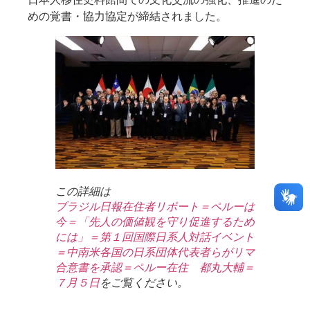
めの覚書・協力協定が締結されました。
この詳細は
ブラジル日報在住者リポート＝ペルーは
今＝「先人の価値観を守り促進するため
には」＝第１回国際日系人対話イベント
＝中南米各国の日系団体代表者らがリマ
合意書を承認＝ペルー在住 都丸大輔＝
７月５日
をご覧ください。