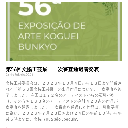
第56回文協工芸展 一次審査通過者発表
26 de July de 2026
文協工芸委員会は、２０２６年１０月４日から１８日まで開催さ
れる「第５６回文協工芸展」の出品作品について、一次審査を終
了しました。 今回は１７２名のアーティストからの応募があ
り、そのうち１６３名のアーティストの合計４２０点の作品が一
次審査を通過しました。 一次審査を通過した作品は、募集要項
に従い、２０２６年７月２３日および２４日の午前１０時から午
後５時までに、文協（Rua São Joaquim,