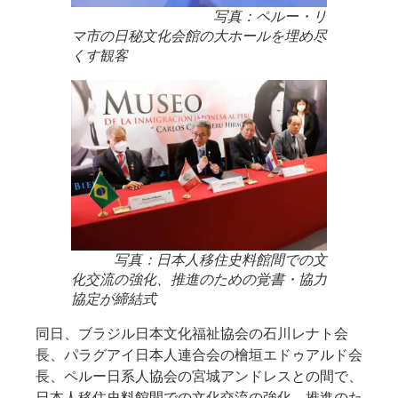
写真：ペルー・リ
マ市の日秘文化会館の大ホールを埋め尽
くす観客
写真：日本人移住史料館間での文
化交流の強化、推進のための覚書・協力
協定が締結式
同日、ブラジル日本文化福祉協会の石川レナト会
長、パラグアイ日本人連合会の檜垣エドゥアルド会
長、ペルー日系人協会の宮城アンドレスとの間で、
日本人移住史料館間での文化交流の強化、推進のた