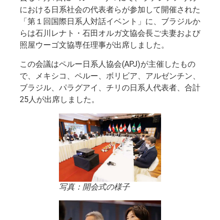
における日系社会の代表者らが参加して開催された
「第１回国際日系人対話イベント」に、ブラジルか
らは石川レナト・石田オルガ文協会長ご夫妻および
照屋ウーゴ文協専任理事が出席しました。
この会議はペルー日系人協会(APJ)が主催したもの
で、メキシコ、ペルー、ボリビア、アルゼンチン、
ブラジル、パラグアイ、チリの日系人代表者、合計
25人が出席しました。
写真：開会式の様子