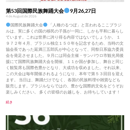
第53回国際民族舞踊大会
9月26,27日
4 de August de 2026
国際民族舞踊大会
「人種のるつぼ」と言われるここブラジ
ルは、実に多くの国の移民の子孫が一同に、しかも平和に暮らし
ています。これは世界に誇り得る内容ではないでしょうか。 １
９７２年４月、ブラジル独立１５０年を記念するため、当時の文
協会長であった延満三五郎氏が中心となって、同祭日系協力委員
会を発足させました。９月には同会主催・サンパウロ市観光局後
援にて国際民族舞踊大会を開催、１１か国が参加し、舞台と同じ
く観覧席も国際色豊かとなり、大成功を収めました。それ以来、
この大会は毎年開催されるようになり、本年で第５３回目を迎え
ます。 当日は、舞踊だけでなく、各国の民族料理や雑貨なども
販売します。ブラジルならではの、豊かな国際的文化をどうぞお
楽しみください。 多くの皆様のお越しを、お待ちしています！
続き