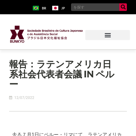
BR
JP
報告：ラテンアメリカ日
系社会代表者会議 IN ペル
ー
12/07/2022
去る７月1日にペルー・リマにて、ラテンアメリカ