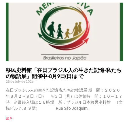
移民史料館「在日ブラジル人の生きた記憶-私たち
の物語展」開催中-8月9日(日)まで
28 de July de 2026
在日ブラジル人の生きた記憶 私たちの物語展 期 間：２０２６
年８月２～９日（日） ※３日（月）は休館時 間：１０～１７
時 ※最終入場は１６時場 所：ブラジル日本移民史料館 （文
協ビル７,８,９階） Rua São Joaquim,
続き