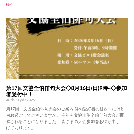
続き
第17回文協全伯俳句大会◇8月16日(日)9時~◇参加
者受付中！
30 de July de 2026
第17回 文協全伯俳句大会のご案内 俳句愛好者の皆さまには如
何お過ごしでございますか。 今年も文協主催全伯俳句大会が開
催されることになりました。 皆さまの大会参加をお待ち申し上
げております。 －－－－－－－－－－－－－－－－－－－－－