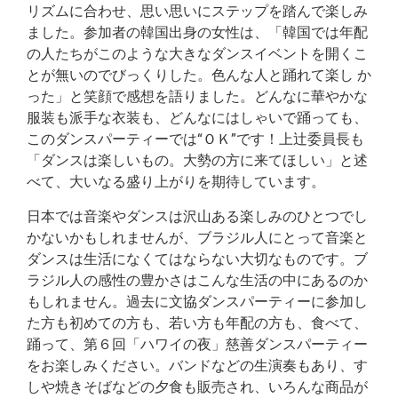
リズムに合わせ、思い思いにステップを踏んで楽しみ
ました。参加者の韓国出身の女性は、「韓国では年配
の人たちがこのような大きなダンスイベントを開くこ
とが無いのでびっくりした。色んな人と踊れて楽し か
った」と笑顔で感想を語りました。どんなに華やかな
服装も派手な衣装も、どんなにはしゃいで踊っても、
このダンスパーティーでは“ＯＫ”です！上辻委員長も
「ダンスは楽しいもの。大勢の方に来てほしい」と述
べて、大いなる盛り上がりを期待しています。
日本では音楽やダンスは沢山ある楽しみのひとつでし
かないかもしれませんが、ブラジル人にとって音楽と
ダンスは生活になくてはならない大切なものです。ブ
ラジル人の感性の豊かさはこんな生活の中にあるのか
もしれません。過去に文協ダンスパーティーに参加し
た方も初めての方も、若い方も年配の方も、食べて、
踊って、第６回「ハワイの夜」慈善ダンスパーティー
をお楽しみください。バンドなどの生演奏もあり、す
しや焼きそばなどの夕食も販売され、いろんな商品が