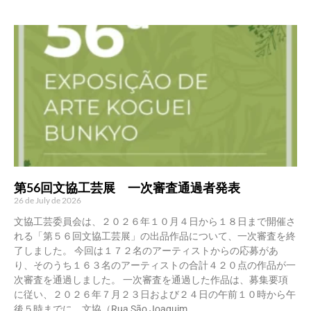
第56回文協工芸展 一次審査通過者発表
26 de July de 2026
文協工芸委員会は、２０２６年１０月４日から１８日まで開催さ
れる「第５６回文協工芸展」の出品作品について、一次審査を終
了しました。 今回は１７２名のアーティストからの応募があ
り、そのうち１６３名のアーティストの合計４２０点の作品が一
次審査を通過しました。 一次審査を通過した作品は、募集要項
に従い、２０２６年７月２３日および２４日の午前１０時から午
後５時までに、文協（Rua São Joaquim,