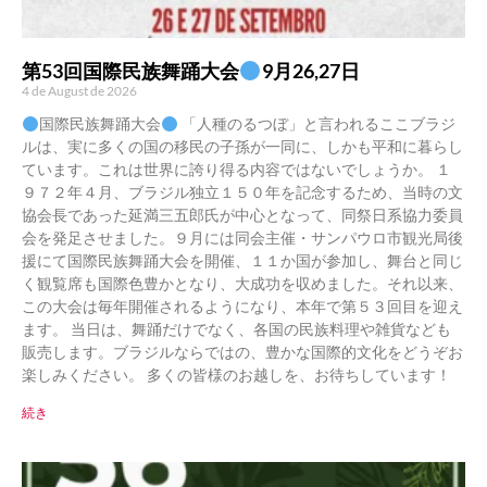
第53回国際民族舞踊大会
9月26,27日
4 de August de 2026
国際民族舞踊大会
「人種のるつぼ」と言われるここブラジ
ルは、実に多くの国の移民の子孫が一同に、しかも平和に暮らし
ています。これは世界に誇り得る内容ではないでしょうか。 １
９７２年４月、ブラジル独立１５０年を記念するため、当時の文
協会長であった延満三五郎氏が中心となって、同祭日系協力委員
会を発足させました。９月には同会主催・サンパウロ市観光局後
援にて国際民族舞踊大会を開催、１１か国が参加し、舞台と同じ
く観覧席も国際色豊かとなり、大成功を収めました。それ以来、
この大会は毎年開催されるようになり、本年で第５３回目を迎え
ます。 当日は、舞踊だけでなく、各国の民族料理や雑貨なども
販売します。ブラジルならではの、豊かな国際的文化をどうぞお
楽しみください。 多くの皆様のお越しを、お待ちしています！
続き