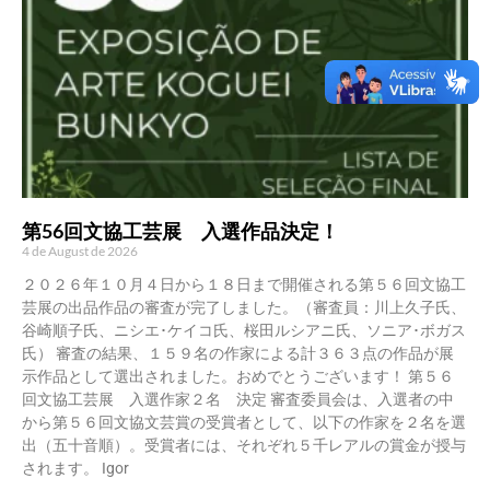
第56回文協工芸展 入選作品決定！
4 de August de 2026
２０２６年１０月４日から１８日まで開催される第５６回文協工
芸展の出品作品の審査が完了しました。（審査員：川上久子氏、
谷崎順子氏、ニシエ･ケイコ氏、桜田ルシアニ氏、ソニア･ボガス
氏） 審査の結果、１５９名の作家による計３６３点の作品が展
示作品として選出されました。おめでとうございます！ 第５６
回文協工芸展 入選作家２名 決定 審査委員会は、入選者の中
から第５６回文協文芸賞の受賞者として、以下の作家を２名を選
出（五十音順）。受賞者には、それぞれ５千レアルの賞金が授与
されます。 Igor