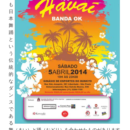
も
日
本
舞
踊
と
い
う
伝
統
的
な
ダ
ン
ス
で
あ
る
舞（まい）と踊（おどり）を合わせたものがあります