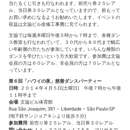
当たるくじ引きも行なわれます。前売り券２５レア
ル、当日券３０レアルとなっていますので、前もって
お買い求めになるようお勧めいたします。イベントの
収益は文協ビル改修工事費に充てられます。
文協では毎週木曜日午後５時から７時まで、各種ダン
ス教室も行なわれていて、３０代から８０代まで幅広
い年齢層の方たちが参加しています。いろんな種類の
ダンスを学びたいという方大歓迎です。参加費は文協
会員の方は６０レアル、非会員の方は７０レアルとな
っています。
第６回「ハワイの夜」慈善ダンスパーティー
日時
: ２０１４年４月５日(土曜日) 午後７時から午後
１１時半まで
会場
: 文協ビル体育館
Rua São Joaquim, 381 – Liberdade – São Paulo-SP
(地下鉄サンジョアキンより徒歩５分)
参加費用
: 前売り券２５レアル、当日券３０レアル
問い合わせ
: １１・３２０８・１７５５、マリサまで