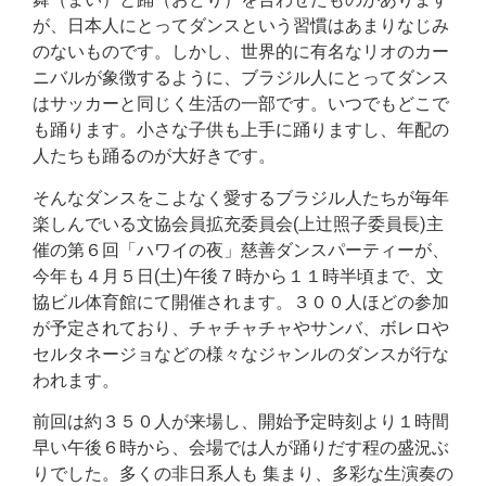
が、日本人にとってダンスという習慣はあまりなじみ
のないものです。しかし、世界的に有名なリオのカー
ニバルが象徴するように、ブラジル人にとってダンス
はサッカーと同じく生活の一部です。いつでもどこで
も踊ります。小さな子供も上手に踊りますし、年配の
人たちも踊るのが大好きです。
そんなダンスをこよなく愛するブラジル人たちが毎年
楽しんでいる文協会員拡充委員会(上辻照子委員長)主
催の第６回「ハワイの夜」慈善ダンスパーティーが、
今年も４月５日(土)午後７時から１１時半頃まで、文
協ビル体育館にて開催されます。３００人ほどの参加
が予定されており、チャチャチャやサンバ、ボレロや
セルタネージョなどの様々なジャンルのダンスが行な
われます。
前回は約３５０人が来場し、開始予定時刻より１時間
早い午後６時から、会場では人が踊りだす程の盛況ぶ
りでした。多くの非日系人も 集まり、多彩な生演奏の