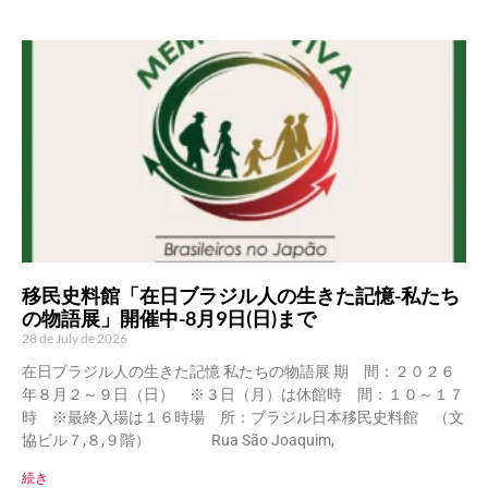
移民史料館「在日ブラジル人の生きた記憶-私たち
の物語展」開催中-8月9日(日)まで
28 de July de 2026
在日ブラジル人の生きた記憶 私たちの物語展 期 間：２０２６
年８月２～９日（日） ※３日（月）は休館時 間：１０～１７
時 ※最終入場は１６時場 所：ブラジル日本移民史料館 （文
協ビル７,８,９階） Rua São Joaquim,
続き