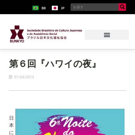
BR
JP
第６回『ハワイの夜』
01/04/2014
日
本
に