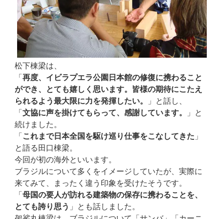
松下棟梁は、
「
再度、イビラプエラ公園日本館の修復に携わること
ができ、とても嬉しく思います。皆様の期待にこたえ
られるよう最大限に力を発揮したい。
」と話し、
「
文協に声を掛けてもらって、感謝しています。
」と
続けました。
「
これまで日本全国を駆け巡り仕事をこなしてきた
」
と語る田口棟梁。
今回が初の海外といいます。
ブラジルについて多くをイメージしていたが、実際に
来てみて、まったく違う印象を受けたそうです。
「
母国の要人が訪れる建築物の保存に携わることを、
とても誇り思う
」とも話しました。
袈裟丸棟梁は、ブラジルについて「サンバ」「カーニ