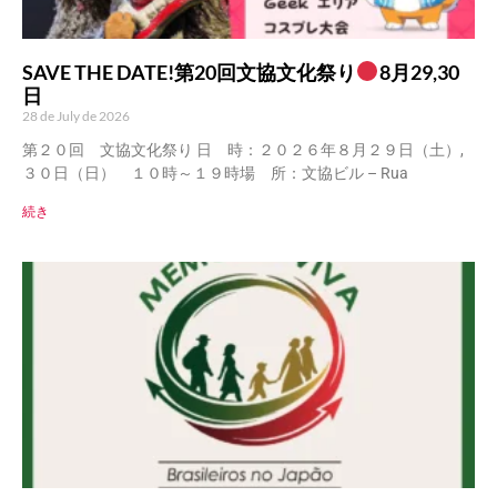
SAVE THE DATE!第20回文協文化祭り
8月29,30
日
28 de July de 2026
第２０回 文協文化祭り 日 時：２０２６年８月２９日（土）,
３０日（日） １０時～１９時場 所：文協ビル – Rua
続き