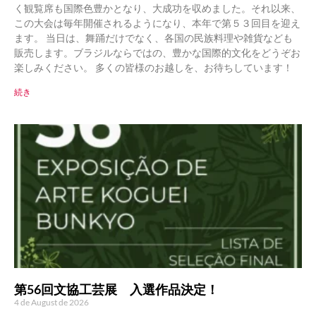
く観覧席も国際色豊かとなり、大成功を収めました。それ以来、
この大会は毎年開催されるようになり、本年で第５３回目を迎え
ます。 当日は、舞踊だけでなく、各国の民族料理や雑貨なども
販売します。ブラジルならではの、豊かな国際的文化をどうぞお
楽しみください。 多くの皆様のお越しを、お待ちしています！
続き
第56回文協工芸展 入選作品決定！
4 de August de 2026