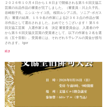
２０２６年１０月４日から１８日まで開催される第５６回文協工
芸展の出品作品の審査が完了しました。（審査員：川上久子氏、
谷崎順子氏、ニシエ･ケイコ氏、桜田ルシアニ氏、ソニア･ボガス
氏） 審査の結果、１５９名の作家による計３６３点の作品が展
示作品として選出されました。おめでとうございます！ 第５６
回文協工芸展 入選作家２名 決定 審査委員会は、入選者の中
から第５６回文協文芸賞の受賞者として、以下の作家を２名を選
出（五十音順）。受賞者には、それぞれ５千レアルの賞金が授与
されます。 Igor
続き