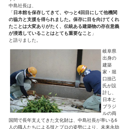
中島社長は、
「
日本館を保存してきて、やっと4回目にして他機関
の協力と支援を得られました。保存に目を向けてくれ
たことは大変ありがたく、伝統ある建築物の存在意義
が浸透していることはとても重要なこと
」
と語りました。
岐阜県
出身の
建築
家・堀
口捨己
氏が設
計し、
日本と
ブラジ
ルの両
国間で長年支えてきた文化財は、中島社長が率いる6
人の職人たちによる技とプロの姿勢により、未来永劫