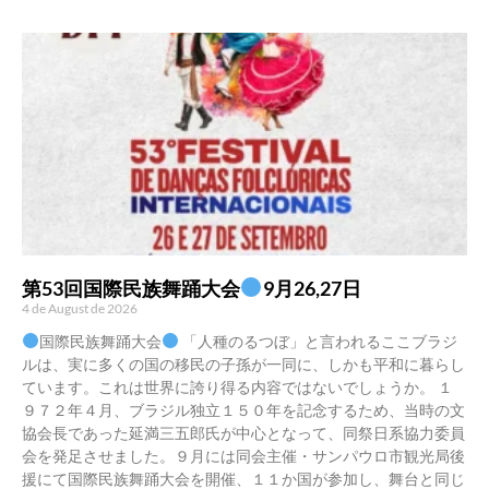
第53回国際民族舞踊大会
9月26,27日
4 de August de 2026
国際民族舞踊大会
「人種のるつぼ」と言われるここブラジ
ルは、実に多くの国の移民の子孫が一同に、しかも平和に暮らし
ています。これは世界に誇り得る内容ではないでしょうか。 １
９７２年４月、ブラジル独立１５０年を記念するため、当時の文
協会長であった延満三五郎氏が中心となって、同祭日系協力委員
会を発足させました。９月には同会主催・サンパウロ市観光局後
援にて国際民族舞踊大会を開催、１１か国が参加し、舞台と同じ