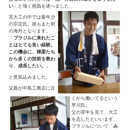
い
」と強く抱負を述べました。
宮大工の中では最年少
の宗定氏。彼もまた初
の海外となります。
「
ブラジルに来れたこ
とはとても良い経験。
この機会に、棟梁たち
から多くの技術を教わ
り、成長したい。
」
と意気込みました。
父親が中島工務店に古
くから働いてるという
早川氏。
父の背中を見て、大工
を志したといいます。
ブラジルについて「
み