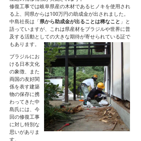
修復工事では岐阜県産の木材であるヒノキを使用され
る上、同県からは100万円の助成金が出されました。
中島社長は「
県から助成金が出ることは稀なこと
」と
語っていますが、これは県産材をブラジルや世界に普
及する活動としての大きな期待が寄せられている証で
もあります。
ブラジルにお
ける日本文化
の象徴、また
両国の友好関
係を表す建築
物の保存に携
わってきた中
島氏には、今
回の修復工事
に対し特別な
思いがありま
す。