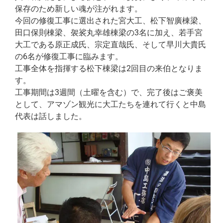
保存のため新しい魂が注がれます。
今回の修復工事に選出された宮大工、松下智廣棟梁、
田口保則棟梁、袈裟丸幸雄棟梁の3名に加え、若手宮
大工である原正成氏、宗定直哉氏、そして早川大貴氏
の6名が修復工事に臨みます。
工事全体を指揮する松下棟梁は2回目の来伯となりま
す。
工事期間は3週間（土曜を含む）で、完了後はご褒美
として、アマゾン観光に大工たちを連れて行くと中島
代表は話しました。