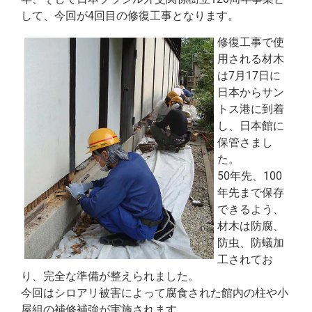
して、今回が4回目の修復工事となります。
修復工事で使
用される材木
は7月17日に
日本からサン
トス港に到着
し、日本館に
保管さまし
た。
50年先、100
年先まで保存
できるよう、
材木は防腐、
防虫、防蟻加
工されてお
り、完全な準備が整えられました。
今回はシロアリ被害によって腐食された館内の柱や小
屋組の補修補強が実施されます。