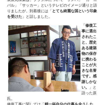
バル」「サッカー」というテレビのイメージ通りと語
りましたが、到着後には「
とても綺麗な国という印象
を受けた
」と話しました。
「
修復工
事に選出
されたこ
と、歴史
ある建築
物の保存
に携わる
ことが大
きな名誉
です。感
謝しかな
い。
」と
語った原
氏。
修復工事に関しては「
精一杯自分の仕事を全うした