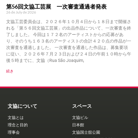
第56回文協工芸展 一次審査通過者発表
26 de July de 2026
文協工芸委員会は、２０２６年１０月４日から１８日まで開催さ
れる「第５６回文協工芸展」の出品作品について、一次審査を終
了しました。 今回は１７２名のアーティストからの応募があ
り、そのうち１６３名のアーティストの合計４２０点の作品が一
次審査を通過しました。 一次審査を通過した作品は、募集要項
に従い、２０２６年７月２３日および２４日の午前１０時から午
後５時までに、文協（Rua São Joaquim,
続き
文協について
スペース
文協とは
文協ビル
理念と目的
日本館
理事会
文協国士舘公園