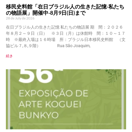
移民史料館「在日ブラジル人の生きた記憶-私たち
の物語展」開催中-8月9日(日)まで
28 de July de 2026
在日ブラジル人の生きた記憶 私たちの物語展 期 間：２０２６
年８月２～９日（日） ※３日（月）は休館時 間：１０～１７
時 ※最終入場は１６時場 所：ブラジル日本移民史料館 （文
協ビル７,８,９階） Rua São Joaquim,
続き