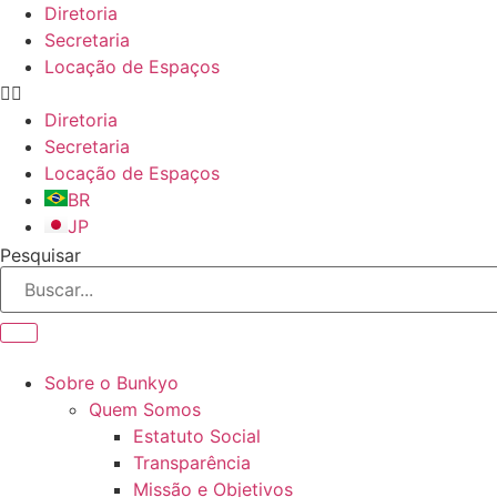
Ir
Diretoria
para
Secretaria
o
Locação de Espaços
conteúdo
Diretoria
Secretaria
Locação de Espaços
BR
JP
Pesquisar
Sobre o Bunkyo
Quem Somos
Estatuto Social
Transparência
Missão e Objetivos