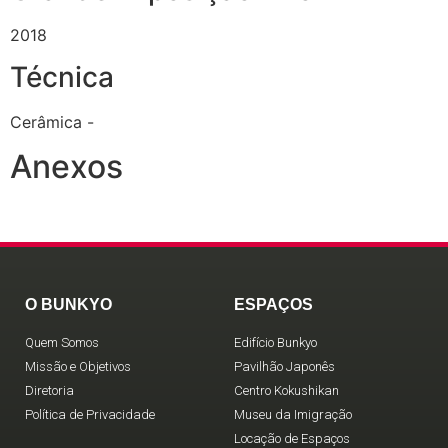
2018
Técnica
Cerâmica -
Anexos
O BUNKYO
ESPAÇOS
Quem Somos
Edifício Bunkyo
Missão e Objetivos
Pavilhão Japonês
Diretoria
Centro Kokushikan
Política de Privacidade
Museu da Imigração
Locação de Espaços