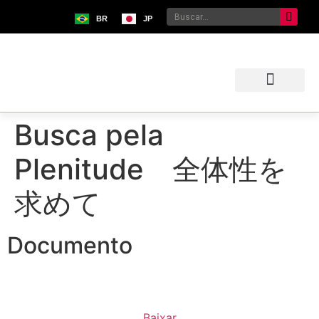
BR
JP
Sobre o Bunkyo
Museu da Imigração Japonesa
Pavilhão Japonês
Centro Kokushikan
Busca pela
Plenitude 全体性を
求めて
Documento
Baixar