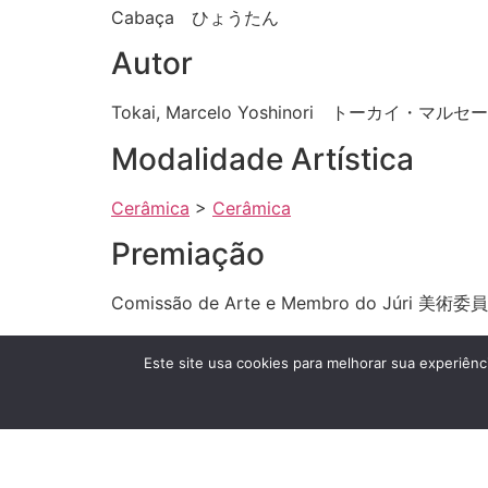
Cabaça ひょうたん
Autor
Tokai, Marcelo Yoshinori トーカイ・マ
Modalidade Artística
Cerâmica
>
Cerâmica
Premiação
Comissão de Arte e Membro do Júr
Grande Exposição Ano
Este site usa cookies para melhorar sua experiênci
2016
Técnica