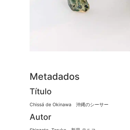
Metadados
Título
Chissá de Okinawa 沖縄のシーサー
Autor
Shinzato, Teruko 新里 テルコ