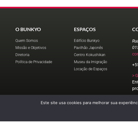
O BUNKYO
ESPAÇOS
C
Quem Somos
Edifício Bunkyo
Ru
01
Missão e Objetivos
Pavilhão Japonês
co
Diretoria
Centro Kokushikan
Política de Privacidade
Museu da Imigração
+5
Locação de Espaços
> 
En
pr
Este site usa cookies para melhorar sua experiênci