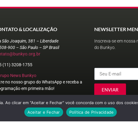
ONTATO & LOCALIZAÇÃO
NEWSLETTER MEN
a São Joaquim, 381 – Liberdade
Inscreva-se em nossa n
508-900 – São Paulo – SP Brasil
do Bunkyo.
ntato@bunkyo.org.br
5 (11) 3208-1755
Grupo News Bunkyo
tre no nosso grupo do WhatsApp e receba a
ogramação em primeira mão!
ENVIAR
a. Ao clicar em "Aceitar e Fechar" você concorda com o uso dos cookies
Aceitar e Fechar
Política de Privacidade