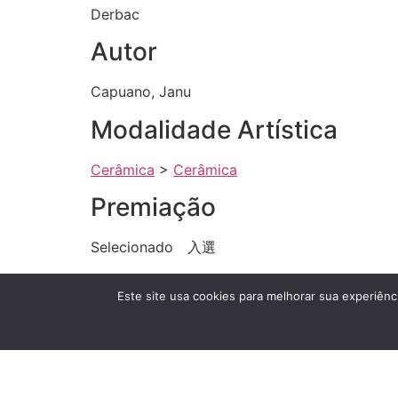
Derbac
Autor
Capuano, Janu
Modalidade Artística
Cerâmica
>
Cerâmica
Premiação
Selecionado 入選
Grande Exposição Ano
Este site usa cookies para melhorar sua experiênci
2010
Técnica