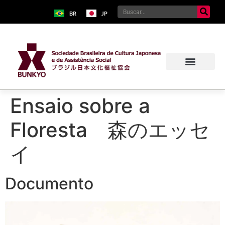
BR
JP
Ensaio sobre a
Floresta 森のエッセ
イ
Documento