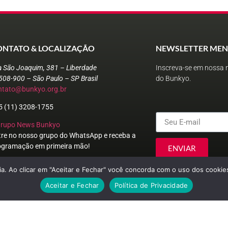
ONTATO & LOCALIZAÇÃO
NEWSLETTER MEN
a São Joaquim, 381 – Liberdade
Inscreva-se em nossa n
508-900 – São Paulo – SP Brasil
do Bunkyo.
ntato@bunkyo.org.br
5 (11) 3208-1755
Grupo News Bunkyo
tre no nosso grupo do WhatsApp e receba a
ogramação em primeira mão!
ENVIAR
a. Ao clicar em "Aceitar e Fechar" você concorda com o uso dos cookies
Aceitar e Fechar
Política de Privacidade