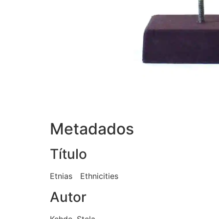
Metadados
Título
Etnias Ethnicities
Autor
Kehde, Stela