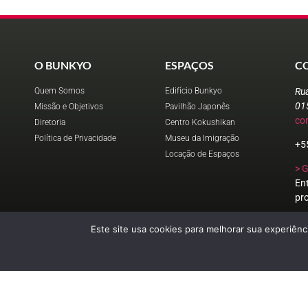
O BUNKYO
ESPAÇOS
C
Quem Somos
Edifício Bunkyo
Ru
01
Missão e Objetivos
Pavilhão Japonês
co
Diretoria
Centro Kokushikan
Política de Privacidade
Museu da Imigração
+5
Locação de Espaços
> 
En
pr
Este site usa cookies para melhorar sua experiênci