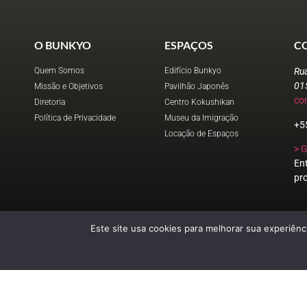
O BUNKYO
ESPAÇOS
C
Quem Somos
Edifício Bunkyo
Ru
01
Missão e Objetivos
Pavilhão Japonês
co
Diretoria
Centro Kokushikan
Política de Privacidade
Museu da Imigração
+5
Locação de Espaços
> 
En
pr
Este site usa cookies para melhorar sua experiênci