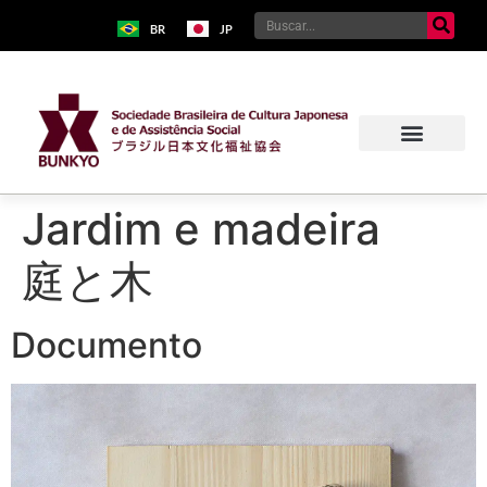
BR
JP
Jardim e madeira
庭と木
Documento