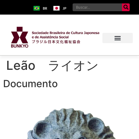
BR
JP
Leão ライオン
Documento