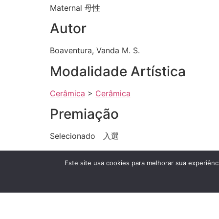
Maternal 母性
Autor
Boaventura, Vanda M. S.
Modalidade Artística
Cerâmica
>
Cerâmica
Premiação
Selecionado 入選
Grande Exposição Ano
Este site usa cookies para melhorar sua experiênci
2008
Técnica