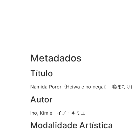
Metadados
Título
Namida Porori (Heiwa e no negai) 涙
Autor
Ino, Kimie イノ・キミエ
Modalidade Artística