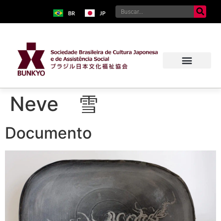
BR
JP
Neve 雪
Documento