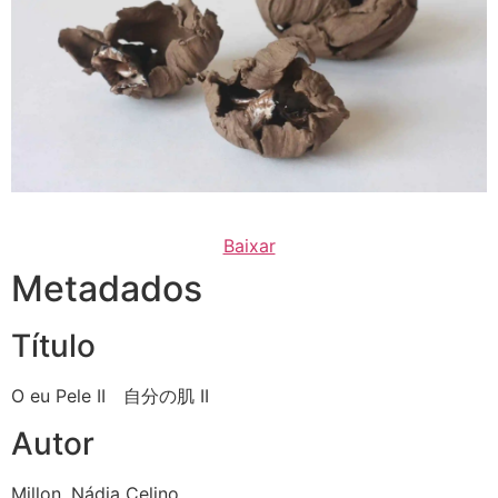
Baixar
Metadados
Título
O eu Pele II 自分の肌 II
Autor
Millon, Nádia Celino