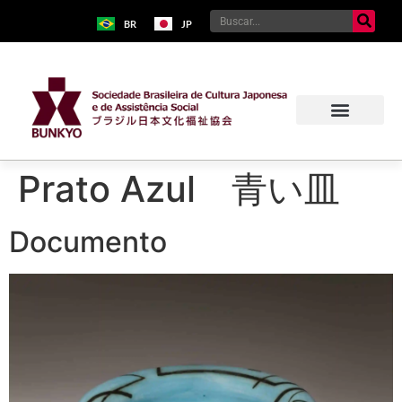
BR
JP
Prato Azul 青い皿
Documento