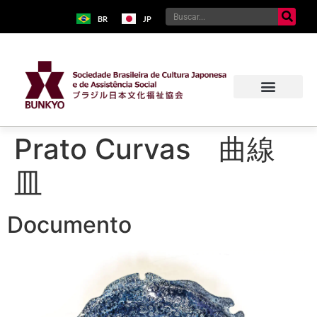
BR
JP
Prato Curvas 曲線
皿
Documento