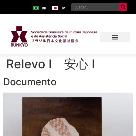
BR
JP
Relevo I 安心 I
Documento