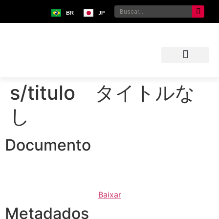
BR
JP
Sobre o Bunkyo
Museu da Imigração Japonesa
Pavilhão Japonês
Centro Kokushikan
s/titulo タイトルな
し
Documento
Baixar
Metadados