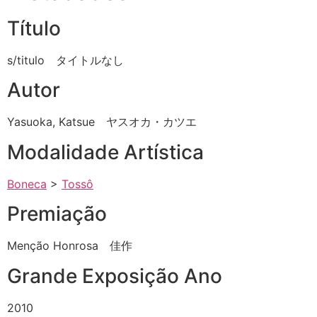
Título
s/titulo タイトルなし
Autor
Yasuoka, Katsue ヤスオカ・カツエ
Modalidade Artística
Boneca
>
Tossô
Premiação
Menção Honrosa 佳作
Grande Exposição Ano
2010