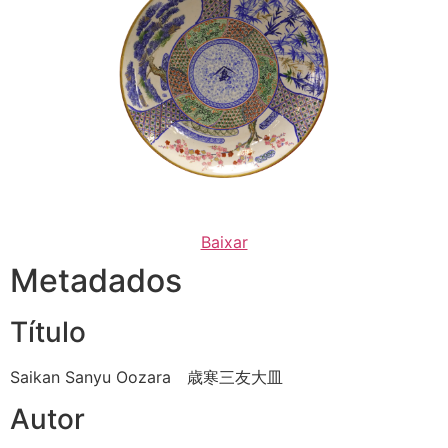
Baixar
Metadados
Título
Saikan Sanyu Oozara 歳寒三友大皿
Autor