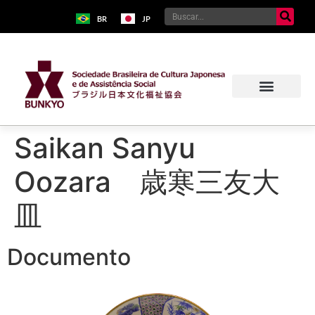
BR
JP
Saikan Sanyu
Oozara 歳寒三友大
皿
Documento