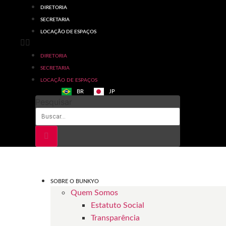
Ir
DIRETORIA
para
SECRETARIA
o
LOCAÇÃO DE ESPAÇOS
conteúdo
DIRETORIA
SECRETARIA
LOCAÇÃO DE ESPAÇOS
BR
JP
Pesquisar
SOBRE O BUNKYO
Quem Somos
Estatuto Social
Transparência