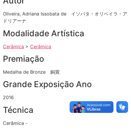
Autor
Oliveira, Adriana Issobata de イソバタ・オリベイラ・ア
ドリアーナ
Modalidade Artística
Cerâmica
>
Cerâmica
Premiação
Medalha de Bronze 銅賞
Grande Exposição Ano
2016
Técnica
Cerâmica -