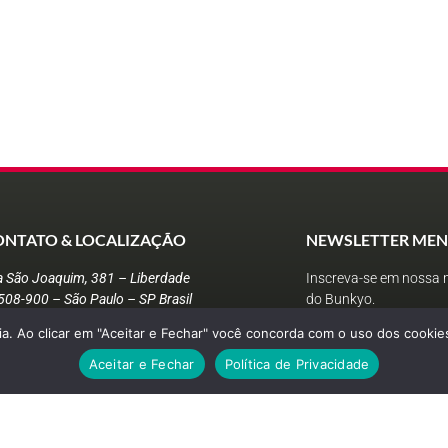
ONTATO & LOCALIZAÇÃO
NEWSLETTER MEN
a São Joaquim, 381 – Liberdade
Inscreva-se em nossa n
508-900 – São Paulo – SP Brasil
do Bunkyo.
ntato@bunkyo.org.br
a. Ao clicar em "Aceitar e Fechar" você concorda com o uso dos cookies
5 (11) 3208-1755
Aceitar e Fechar
Política de Privacidade
Grupo News Bunkyo
tre no nosso grupo do WhatsApp e receba a
ogramação em primeira mão!
ENVIAR