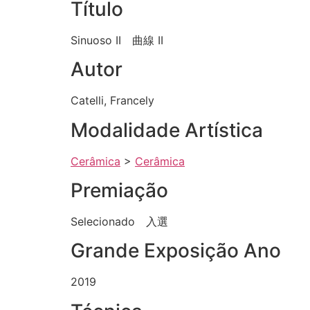
Título
Sinuoso II 曲線 II
Autor
Catelli, Francely
Modalidade Artística
Cerâmica
>
Cerâmica
Premiação
Selecionado 入選
Grande Exposição Ano
2019