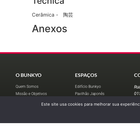
Técnica
Cerâmica - 陶芸
Anexos
O BUNKYO
ESPAÇOS
C
Quem Somos
Edifício Bunkyo
Ru
01
Missão e Objetivos
Pavilhão Japonês
co
Diretoria
Centro Kokushikan
Este site usa cookies para melhorar sua experiênci
Política de Privacidade
Museu da Imigração
+5
Locação de Espaços
> 
En
pr