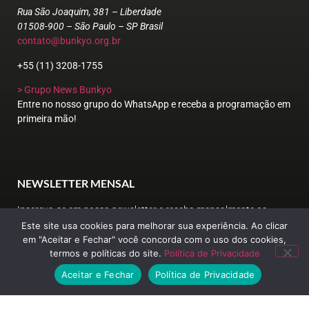
Rua São Joaquim, 381 – Liberdade
01508-900 – São Paulo – SP Brasil
contato@bunkyo.org.br
+55 (11) 3208-1755
> Grupo News Bunkyo
Entre no nosso grupo do WhatsApp e receba a programação em
primeira mão!
NEWSLETTER MENSAL
Inscreva-se em nossa newsletter e receba mensalmente os
principais eventos e notícias do Bunkyo.
Este site usa cookies para melhorar sua experiência. Ao clicar
em "Aceitar e Fechar" você concorda com o uso dos cookies,
termos e políticas do site.
Política de Privacidade
Aceitar e Fechar
Política de Privacidade