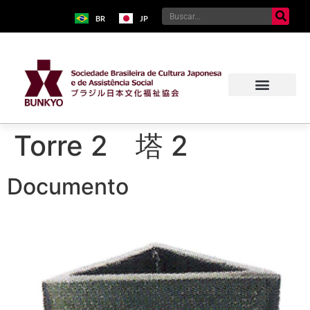
BR
JP
Torre 2 塔 2
Documento