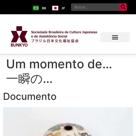
BR
JP
Um momento de…
一瞬の…
Documento