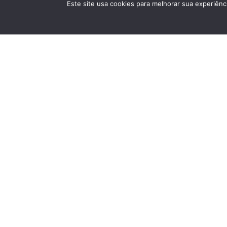
O BUNKYO
ESPAÇOS
C
Este site usa cookies para melhorar sua experiênci
Quem Somos
Edifício Bunkyo
Ru
01
Missão e Objetivos
Pavilhão Japonês
co
Diretoria
Centro Kokushikan
Política de Privacidade
Museu da Imigração
+5
Locação de Espaços
> 
En
pr