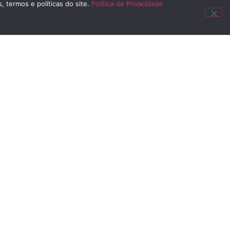
SAL
, termos e políticas do site.
Política de Privacidade
ewsletter e receba mensalmente os principais eventos e notícias
 2023