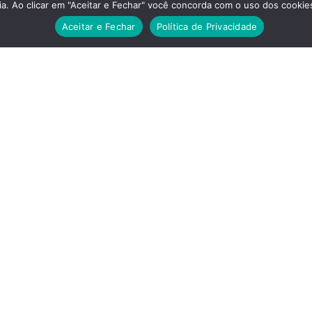
ONTATO & LOCALIZAÇÃO
NEWSLETTER MEN
a. Ao clicar em "Aceitar e Fechar" você concorda com o uso dos cookies
Aceitar e Fechar
Política de Privacidade
a São Joaquim, 381 – Liberdade
Inscreva-se em nossa n
508-900 – São Paulo – SP Brasil
do Bunkyo.
ntato@bunkyo.org.br
5 (11) 3208-1755
Grupo News Bunkyo
tre no nosso grupo do WhatsApp e receba a
ogramação em primeira mão!
ENVIAR
© Sociedade Brasileira de Cultura Japonesa e de Assistência Social